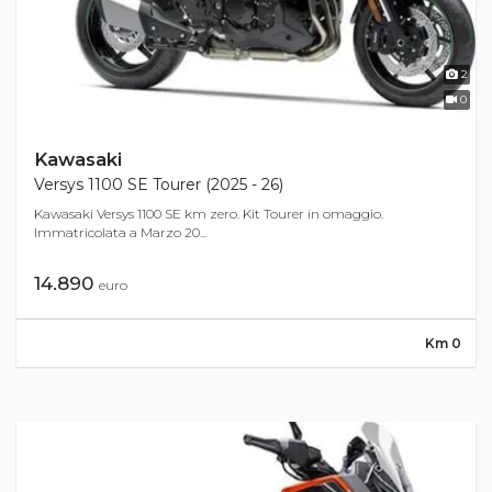
2
0
Kawasaki
Versys 1100 SE Tourer (2025 - 26)
Kawasaki Versys 1100 SE km zero. Kit Tourer in omaggio.
Immatricolata a Marzo 20...
14.890
euro
Km 0