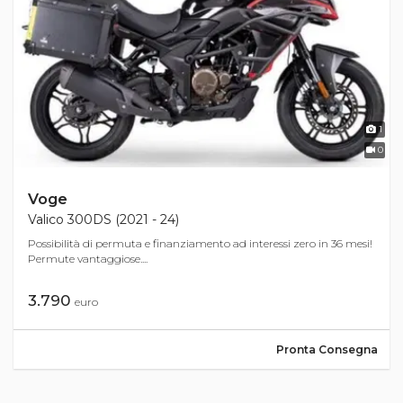
1
0
Voge
Valico 300DS (2021 - 24)
Possibilità di permuta e finanziamento ad interessi zero in 36 mesi!
Permute vantaggiose....
3.790
euro
Pronta Consegna