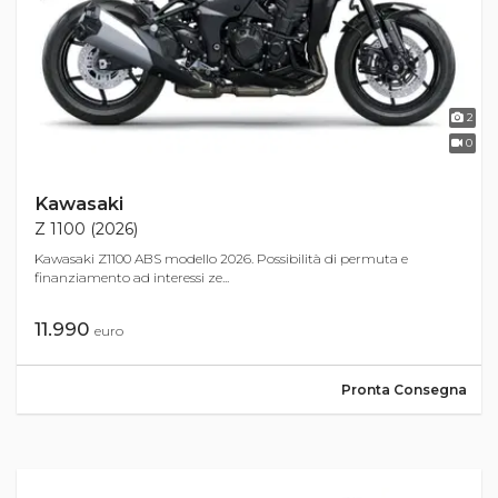
2
0
Kawasaki
Z 1100 (2026)
Kawasaki Z1100 ABS modello 2026. Possibilità di permuta e
finanziamento ad interessi ze...
11.990
euro
Pronta Consegna