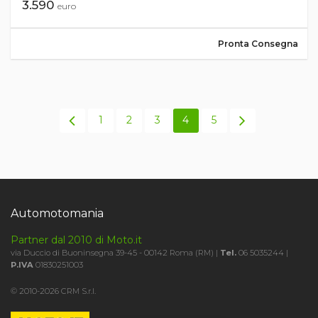
3.590
euro
Pronta Consegna
1
2
3
4
5
Automotomania
Partner dal 2010 di Moto.it
via Duccio di Buoninsegna 39-45 - 00142 Roma (RM) |
Tel.
06 5035244 |
P.IVA
01830251003
© 2010-2026 CRM S.r.l.