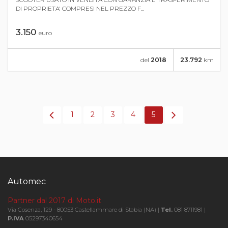
DI PROPRIETA' COMPRESI NEL PREZZO F...
3.150
euro
del
2018
23.792
km
1
2
3
4
5
Automec
Partner dal 2017 di Moto.it
Via Cosenza, 129 - 80053 Castellammare di Stabia (NA) |
Tel.
081 8711981 |
P.IVA
05297340654