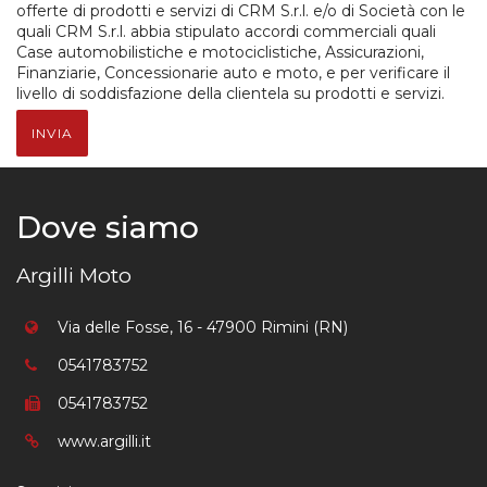
offerte di prodotti e servizi di CRM S.r.l. e/o di Società con le
quali CRM S.r.l. abbia stipulato accordi commerciali quali
Case automobilistiche e motociclistiche, Assicurazioni,
Finanziarie, Concessionarie auto e moto, e per verificare il
livello di soddisfazione della clientela su prodotti e servizi.
INVIA
Dove siamo
Argilli Moto
Via delle Fosse, 16 - 47900 Rimini (RN)
0541783752
0541783752
www.argilli.it