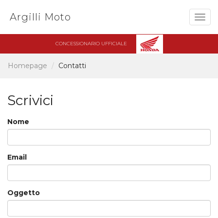
Argilli Moto
Togg
navig
CONCESSIONARIO UFFICIALE
Homepage
Contatti
Scrivici
Nome
Email
Oggetto