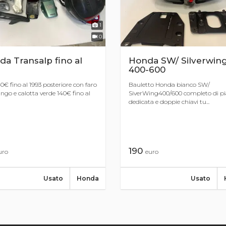
1
0
a Transalp fino al
Honda SW/ Silverwin
3
400-600
40€ fino al 1993 posteriore con faro
Bauletto Honda bianco SW/
ngo e calotta verde 140€ fino al
SiverWing400/600 completo di pi
dedicata e doppie chiavi tu...
190
uro
euro
Usato
Honda
Usato