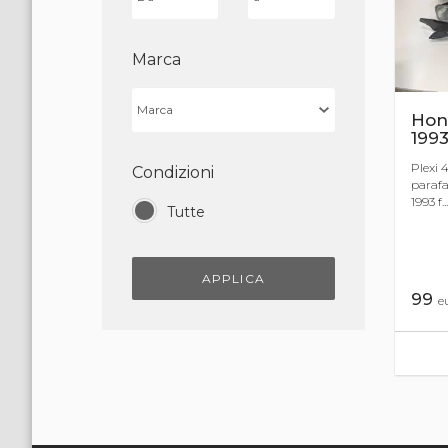
Marca
Hond
199
Plexi 
Condizioni
parafa
1993 f...
Tutte
APPLICA
99
e