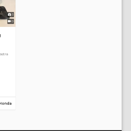
3
0
g
astra
Honda