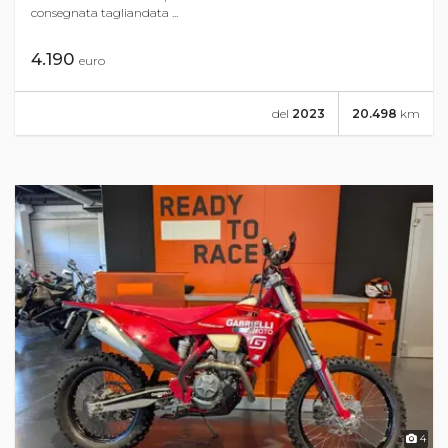
consegnata tagliandata ...
4.190
euro
del
2023
20.498
km
4