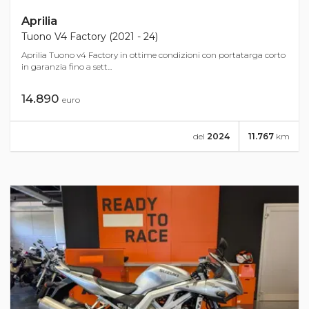
Aprilia
Tuono V4 Factory (2021 - 24)
Aprilia Tuono v4 Factory in ottime condizioni con portatarga corto
in garanzia fino a sett...
14.890
euro
del
2024
11.767
km