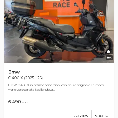
4
0
Bmw
C 400 X (2025 - 26)
BMW C 400 X in ottime condizioni con baule originale La moto
viene consegnata tagliandata...
6.490
euro
del
2025
9.360
km