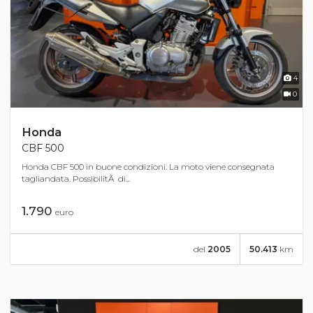
4
0
Honda
CBF 500
Honda CBF 500 in buone condizioni. La moto viene consegnata
tagliandata. PossibilitÃ di...
1.790
euro
del
2005
50.413
km