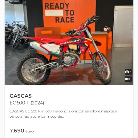
3
0
GASGAS
EC 500 F (2024)
GASGAS EC 500 F in ottime condizioni con selettore mappe e
ventola radiatore. La moto vie...
7.690
euro