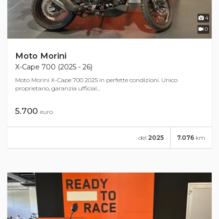
4
0
Moto Morini
X-Cape 700 (2025 - 26)
Moto Morini X-Cape 700 2025 in perfette condizioni. Unico
proprietario, garanzia ufficial...
5.700
euro
del
2025
7.076
km