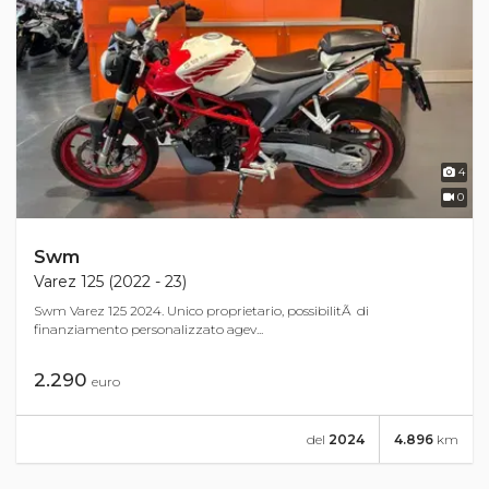
4
0
Swm
Varez 125 (2022 - 23)
Swm Varez 125 2024. Unico proprietario, possibilitÃ di
finanziamento personalizzato agev...
2.290
euro
del
2024
4.896
km