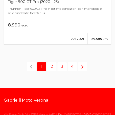
Tiger 900 GT Pro (2020 - 23)
Triumph Tiger 900 GT Pro in ottime condizioni con manopole e
selle riscaldate, faretti aus...
8.990
euro
del
2021
29.585
km
1
2
3
4
Gabrielli Moto Verona
Partner dal 2007 di Moto.it
Via Flavio Gioia 14 - 37135 Verona (VR) |
Tel.
0458230726 |
P.IVA
02962280232