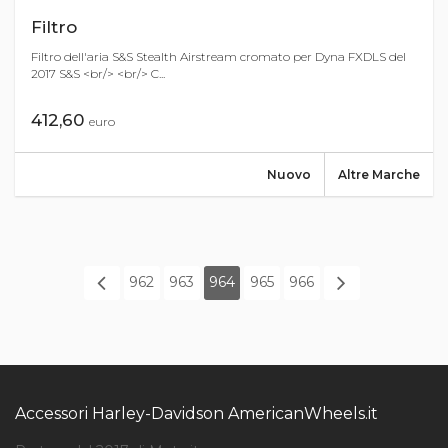
Filtro
Filtro dell'aria S&S Stealth Airstream cromato per Dyna FXDLS del
2017 S&S <br/> <br/> C...
412,60
euro
Nuovo
Altre Marche
962
963
964
965
966
Accessori Harley-Davidson AmericanWheels.it