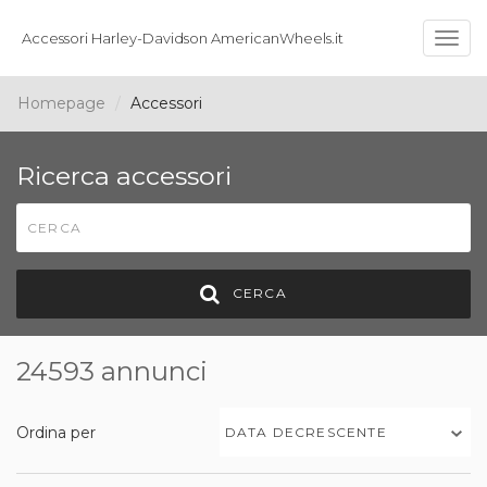
Accessori Harley-Davidson AmericanWheels.it
Togg
navig
Homepage
Accessori
Ricerca accessori
CERCA
24593 annunci
Ordina per
DATA DECRESCENTE