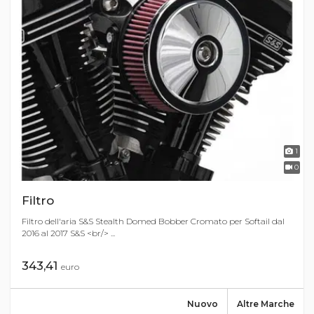
1
0
Filtro
Filtro dell'aria S&S Stealth Domed Bobber Cromato per Softail dal
2016 al 2017 S&S <br/> ...
343,41
euro
Nuovo
Altre Marche