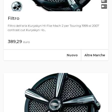
1
0
Filtro
Filtro dell'aria Kuryakyn Hi-Five Mach 2 per Touring 1999 al 2007
contrast cut Kuryakyn <b...
389,29
euro
Nuovo
Altre Marche