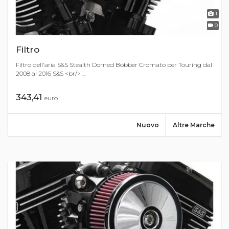
1
0
Filtro
Filtro dell'aria S&S Stealth Domed Bobber Cromato per Touring dal
2008 al 2016 S&S <br/> ...
343,41
euro
Nuovo
Altre Marche