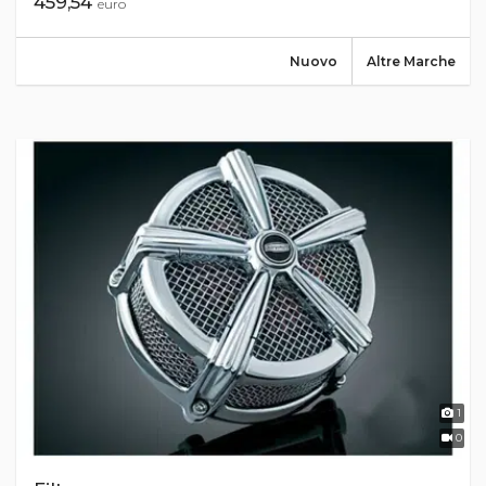
459,54
euro
Nuovo
Altre Marche
1
0