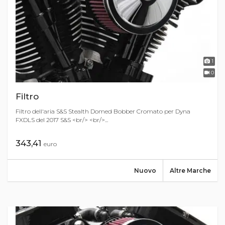
1
0
Filtro
Filtro dell'aria S&S Stealth Domed Bobber Cromato per Dyna
FXDLS del 2017 S&S <br/> <br/>...
343,41
euro
Nuovo
Altre Marche