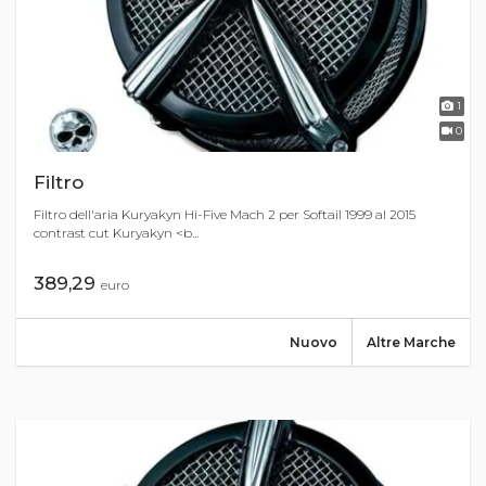
1
0
Filtro
Filtro dell'aria Kuryakyn Hi-Five Mach 2 per Softail 1999 al 2015
contrast cut Kuryakyn <b...
389,29
euro
Nuovo
Altre Marche