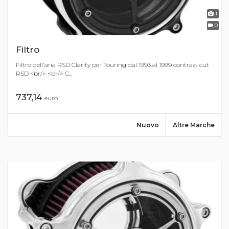
1
0
Filtro
Filtro dell'aria RSD Clarity per Touring dal 1993 al 1999 contrast cut
RSD <br/> <br/> C...
737,14
euro
Nuovo
Altre Marche