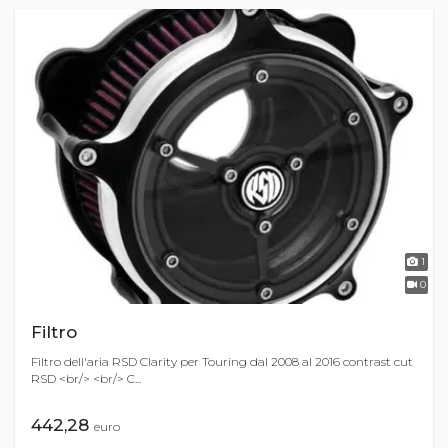
1
0
Filtro
Filtro dell'aria RSD Clarity per Touring dal 2008 al 2016 contrast cut
RSD <br/> <br/> C...
442,28
euro