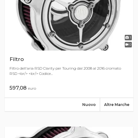
1
0
Filtro
Filtro dell'aria RSD Clarity per Touring dal 2008 al 2016 cromato
RSD <br/> <br/> Codice...
597,08
euro
Nuovo
Altre Marche