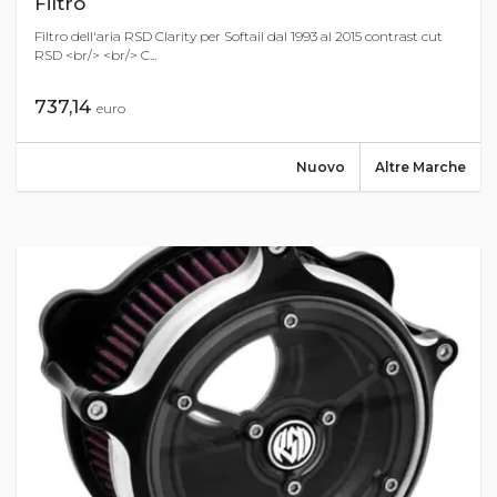
Filtro
Filtro dell'aria RSD Clarity per Softail dal 1993 al 2015 contrast cut
RSD <br/> <br/> C...
737,14
euro
Nuovo
Altre Marche