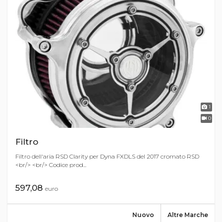
1
0
Filtro
Filtro dell'aria RSD Clarity per Dyna FXDLS del 2017 cromato RSD
<br/> <br/> Codice prod...
597,08
euro
Nuovo
Altre Marche