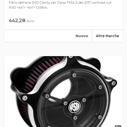
Filtro dell'aria RSD Clarity per Dyna FXDLS del 2017 contrast cut
RSD <br/> <br/> Codice...
442,28
euro
Nuovo
Altre Marche