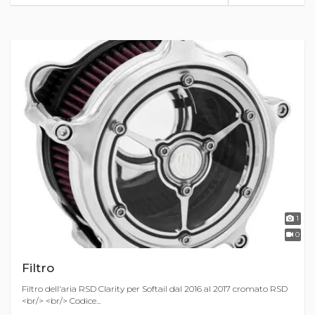
1
0
Filtro
Filtro dell'aria RSD Clarity per Softail dal 2016 al 2017 cromato RSD
<br/> <br/> Codice...