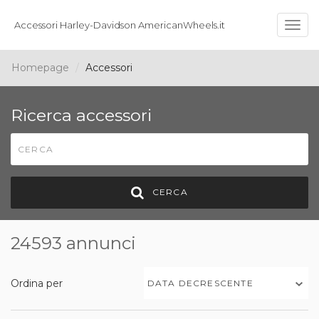
Accessori Harley-Davidson AmericanWheels.it
Togg
navig
Homepage
Accessori
Ricerca accessori
CERCA
24593 annunci
Ordina per
DATA DECRESCENTE