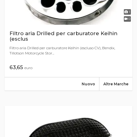
1
0
Filtro aria Drilled per carburatore Keihin
(esclus
Filtro aria Drilled per carburatore Keihin (escluso CV), Bendix,
Tillotson Motorcycle Stor...
63,65
euro
Nuovo
Altre Marche