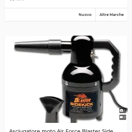
Nuovo
Altre Marche
1
0
Asciugatore moto Air Force Blaster Side