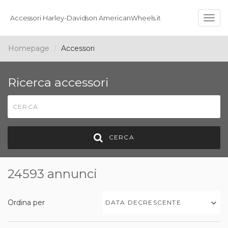
Accessori Harley-Davidson AmericanWheels.it
Togg
navig
Homepage
Accessori
Ricerca accessori
CERCA
24593 annunci
Ordina per
DATA DECRESCENTE