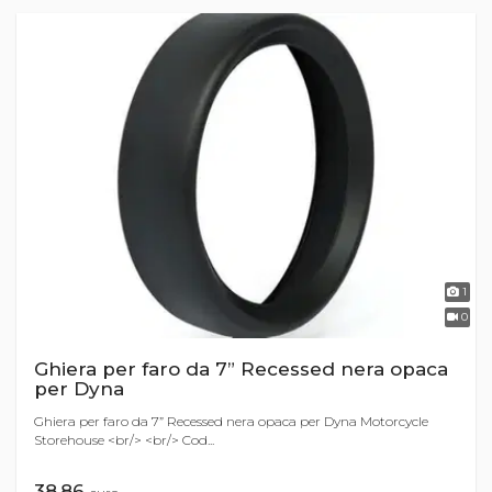
1
0
Ghiera per faro da 7” Recessed nera opaca
per Dyna
Ghiera per faro da 7” Recessed nera opaca per Dyna Motorcycle
Storehouse <br/> <br/> Cod...
38,86