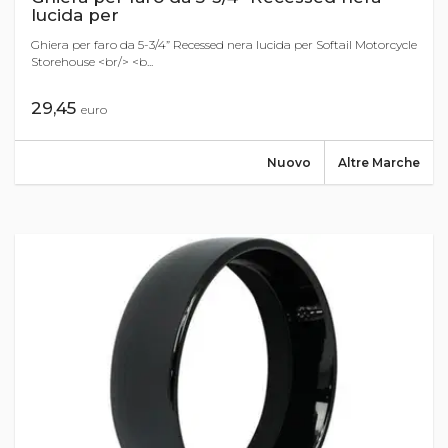
lucida per
Ghiera per faro da 5-3/4” Recessed nera lucida per Softail Motorcycle
Storehouse <br/> <b...
29,45
euro
Nuovo
Altre Marche