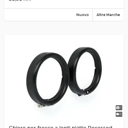
Nuovo
Altre Marche
1
0
Ghiere per frecce a lenti piatte Recessed