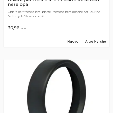
nere opa
Ghiere per frecce a lenti piatte Recessed nere opache per Touring
Motorcycle Storehouse <b...
30,96
euro
Nuovo
Altre Marche