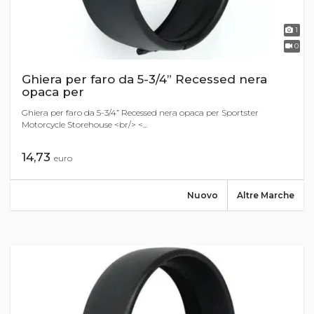
1
0
Ghiera per faro da 5-3/4” Recessed nera
opaca per
Ghiera per faro da 5-3/4” Recessed nera opaca per Sportster
Motorcycle Storehouse <br/> <...
14,73
euro
Nuovo
Altre Marche