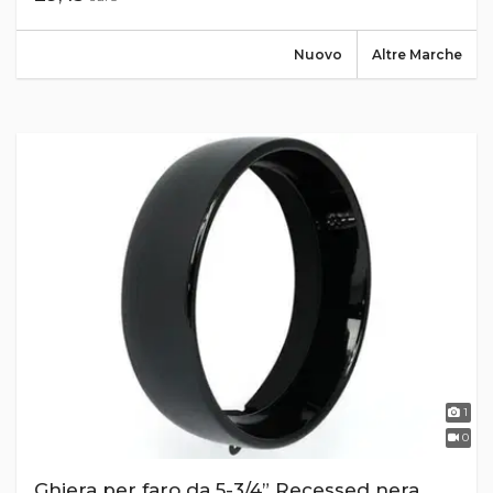
Nuovo
Altre Marche
1
0
Ghiera per faro da 5-3/4” Recessed nera