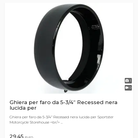
1
0
Ghiera per faro da 5-3/4” Recessed nera
lucida per
Ghiera per faro da 5-3/4” Recessed nera lucida per Sportster
Motorcycle Storehouse <br/> ...
29,45
euro