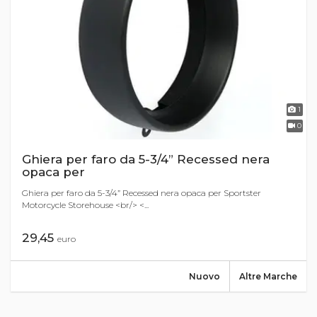
1
0
Ghiera per faro da 5-3/4” Recessed nera
opaca per
Ghiera per faro da 5-3/4” Recessed nera opaca per Sportster
Motorcycle Storehouse <br/> <...
29,45
euro
Nuovo
Altre Marche