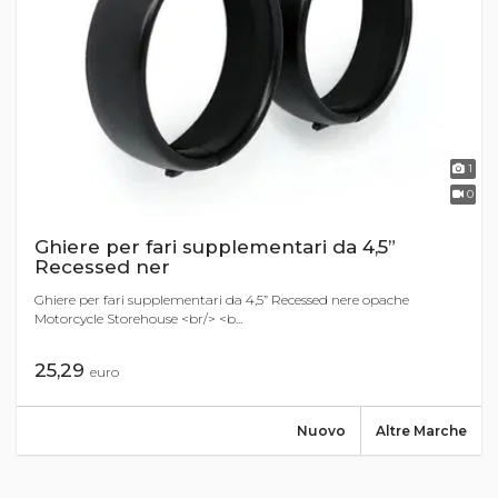
1
0
Ghiere per fari supplementari da 4,5”
Recessed ner
Ghiere per fari supplementari da 4,5” Recessed nere opache
Motorcycle Storehouse <br/> <b...
25,29
euro
Nuovo
Altre Marche