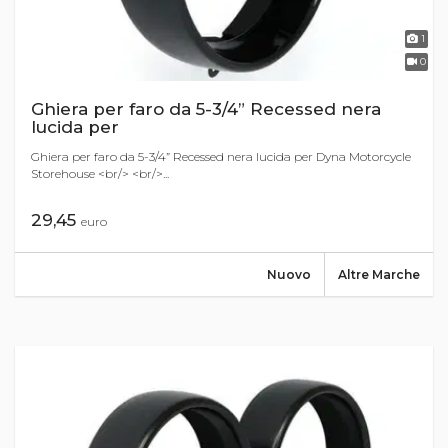
1
0
Ghiera per faro da 5-3/4” Recessed nera
lucida per
Ghiera per faro da 5-3/4” Recessed nera lucida per Dyna Motorcycle
Storehouse <br/> <br/>...
29,45
euro
Nuovo
Altre Marche