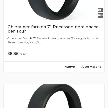
1
0
Ghiera per faro da 7” Recessed nera opaca
per Tour
Ghiera per faro da 7” Recessed nera opaca per Touring Motorcycle
Storehouse <br/> <br/> ...
38,86
euro
Nuovo
Altre Marche