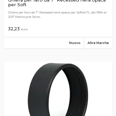
Ghiera per faro da 7” Recessed nera opaca
per Soft
Ghiera per faro da 7” Recessed nera opaca per Softail FL dal 1994 al
2017 Motorcycle Store...
32,23
euro
Nuovo
Altre Marche