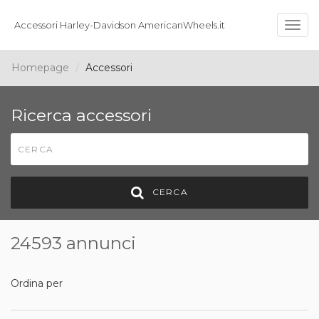
Accessori Harley-Davidson AmericanWheels.it
Togg
navig
Homepage
Accessori
Ricerca accessori
CERCA
24593 annunci
Ordina per