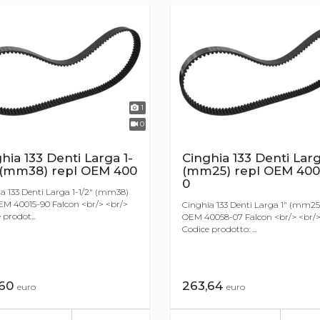
1
0
hia 133 Denti Larga 1-
Cinghia 133 Denti Larg
" (mm38) repl OEM 400
(mm25) repl OEM 400
0
a 133 Denti Larga 1-1/2" (mm38)
EM 40015-90 Falcon <br/> <br/>
Cinghia 133 Denti Larga 1" (mm25)
 prodot...
OEM 40058-07 Falcon <br/> <br/
Codice prodotto: ...
,60
263,64
euro
euro