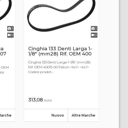
1
1
0
0
ga
Cinghia 133 Denti Larga 1-
-07
1/8" (mm28) Rif. OEM 400
Cinghia 133 Denti Larga 1-1/8" (mm28)
Rif. OEM 40015-00 Falcon <br/> <br/>
f OEM
Codice prodot...
ice
313,08
euro
Marche
Nuovo
Altre Marche