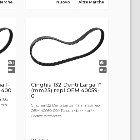
Marche
Nuovo
Altre Marche
1
1
0
0
a 1-
Cinghia 132 Denti Larga 1"
 400
(mm25) repl OEM 40059-
0
mm38)
<br/>
Cinghia 132 Denti Larga 1" (mm25) repl
OEM 40059-09A Falcon <br/> <br/>
Codice prodotto:...