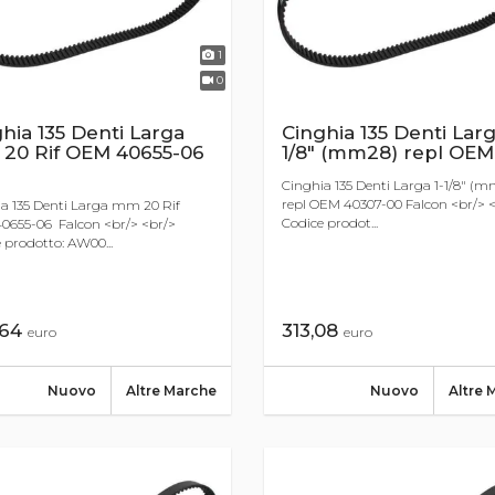
1
0
hia 135 Denti Larga
Cinghia 135 Denti Larg
20 Rif OEM 40655-06
1/8" (mm28) repl OEM
Cinghia 135 Denti Larga 1-1/8" (
repl OEM 40307-00 Falcon <br/> 
a 135 Denti Larga mm 20 Rif
Codice prodot...
0655-06 Falcon <br/> <br/>
 prodotto: AW00...
,64
313,08
euro
euro
Nuovo
Altre Marche
Nuovo
Altre 