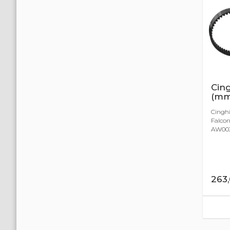
Cing
(mm
Cinghi
Falcon
AW0035
263