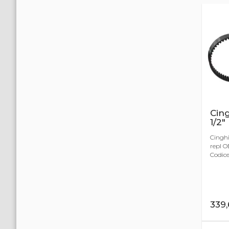
Cing
1/2
Cinghi
repl O
Codice
339