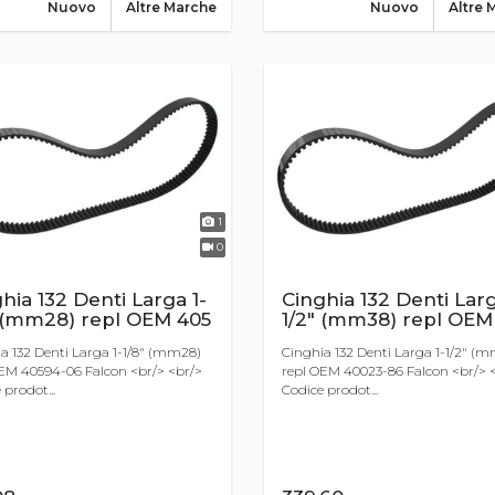
Nuovo
Altre Marche
Nuovo
Altre 
1
0
hia 132 Denti Larga 1-
Cinghia 132 Denti Larg
" (mm28) repl OEM 405
1/2" (mm38) repl OEM
a 132 Denti Larga 1-1/8" (mm28)
Cinghia 132 Denti Larga 1-1/2" (
EM 40594-06 Falcon <br/> <br/>
repl OEM 40023-86 Falcon <br/> 
 prodot...
Codice prodot...