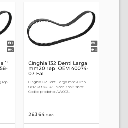
1
1
0
0
a 1"
Cinghia 132 Denti Larga
58-
mm20 repl OEM 40074-
07 Fal
 repl
Cinghia 132 Denti Larga mm20 repl
>
OEM 40074-07 Falcon <br/> <br/>
Codice prodotto: AW003...
263,64
euro