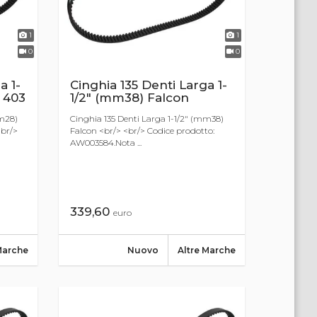
1
1
0
0
a 1-
Cinghia 135 Denti Larga 1-
 403
1/2" (mm38) Falcon
mm28)
Cinghia 135 Denti Larga 1-1/2" (mm38)
<br/>
Falcon <br/> <br/> Codice prodotto:
AW003584.Nota ...
339,60
euro
Marche
Nuovo
Altre Marche