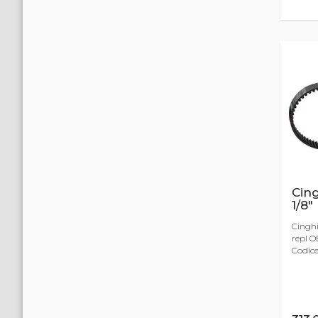
Cing
1/8
Cinghi
repl O
Codice