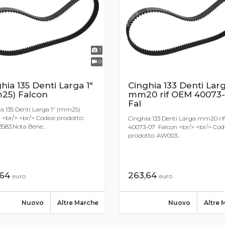
1
0
hia 135 Denti Larga 1"
Cinghia 133 Denti Lar
25) Falcon
mm20 rif OEM 40073
Fal
a 135 Denti Larga 1" (mm25)
 <br/> <br/> Codice prodotto:
Cinghia 133 Denti Larga mm20 ri
83.Nota Bene...
40073-07 Falcon <br/> <br/> Cod
prodotto: AW003...
,64
263,64
euro
euro
Nuovo
Altre Marche
Nuovo
Altre 