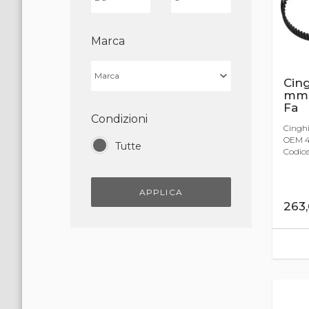
Marca
Cing
mm 
Fa
Condizioni
Cinghi
OEM 4
Tutte
Codice
APPLICA
263