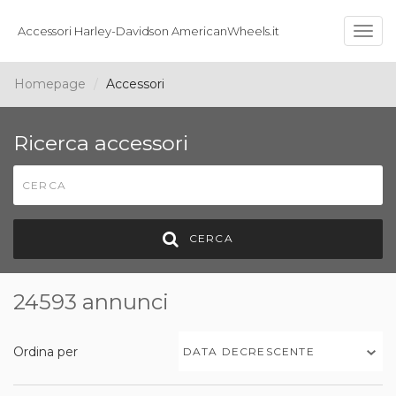
Accessori Harley-Davidson AmericanWheels.it
Togg
navig
Homepage
Accessori
Ricerca accessori
CERCA
24593 annunci
Ordina per
DATA DECRESCENTE