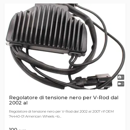
1
0
Regolatore di tensione nero per V-Rod dal
2002 al
Regolatore di tensione nero per V-Rod dal 2002 al 2007 rif OEM
74440-01 American Wheels <b...
100