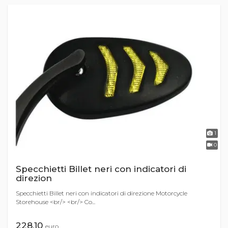
1
0
Specchietti Billet neri con indicatori di
direzion
Specchietti Billet neri con indicatori di direzione Motorcycle
Storehouse <br/> <br/> Co...
228,10
euro