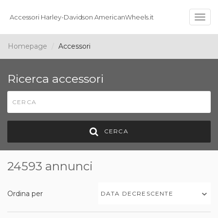
Accessori Harley-Davidson AmericanWheels.it
Togg
navig
Homepage
Accessori
Ricerca accessori
CERCA
24593 annunci
Ordina per
DATA DECRESCENTE