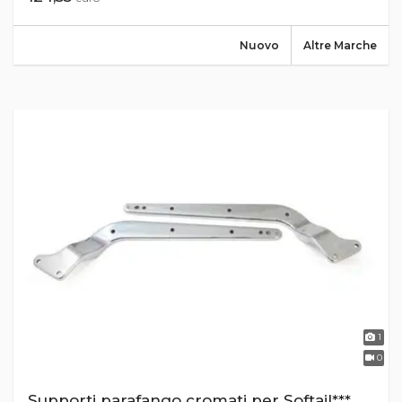
Nuovo
Altre Marche
1
0
Supporti parafango cromati per Softail***