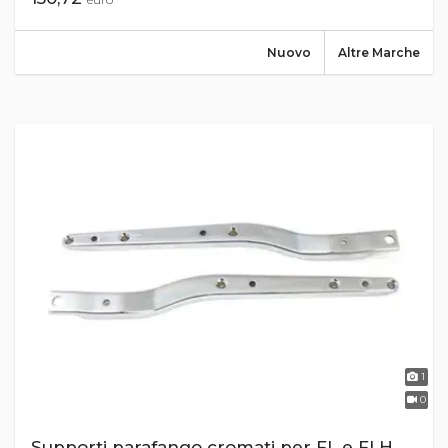
Nuovo
Altre Marche
1
0
Supporti parafango cromati per FL e FLH