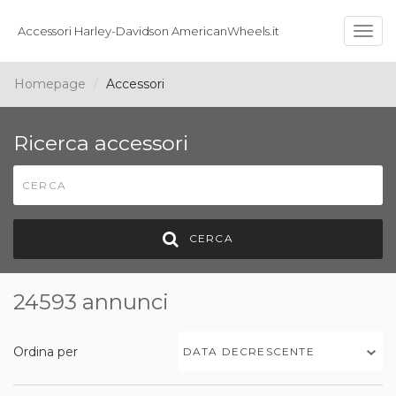
Accessori Harley-Davidson AmericanWheels.it
Togg
navig
Homepage
Accessori
Ricerca accessori
CERCA
24593 annunci
Ordina per
DATA DECRESCENTE