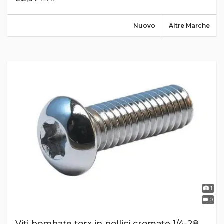
Nuovo
Altre Marche
1
0
Viti bombate torx in pollici cromate 1/4-28