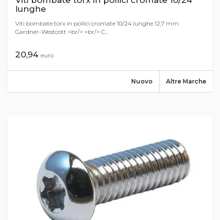
Viti bombate torx in pollici cromate 10/24
lunghe
Viti bombate torx in pollici cromate 10/24 lunghe 12,7 mm
Gardner-Westcott <br/> <br/> C...
20,94
euro
Nuovo
Altre Marche