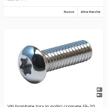
Nuovo
Altre Marche
1
0
Viti bombate torx in pollici cromate 1/4-20