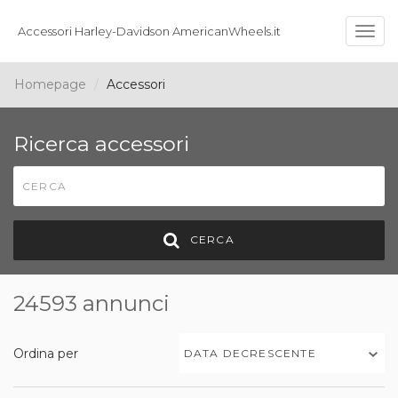
Accessori Harley-Davidson AmericanWheels.it
Togg
navig
Homepage
Accessori
Ricerca accessori
CERCA
24593 annunci
Ordina per
DATA DECRESCENTE