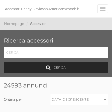
Accessori Harley-Davidson AmericanWheels.it
Togg
navig
Homepage
Accessori
Ricerca accessori
CERCA
24593 annunci
Ordina per
DATA DECRESCENTE