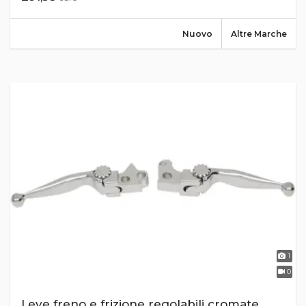
Nuovo
Altre Marche
1
0
Leve freno e frizione regolabili cromate