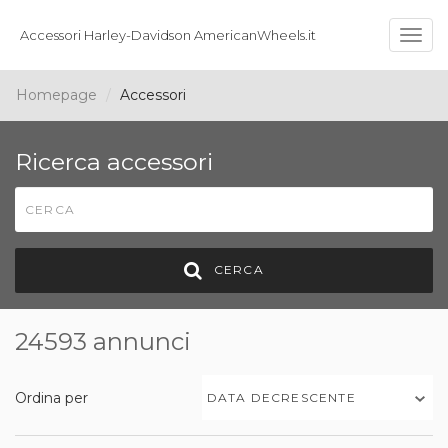
Accessori Harley-Davidson AmericanWheels.it
Togg
navig
Homepage
Accessori
Ricerca accessori
CERCA
24593 annunci
Ordina per
DATA DECRESCENTE