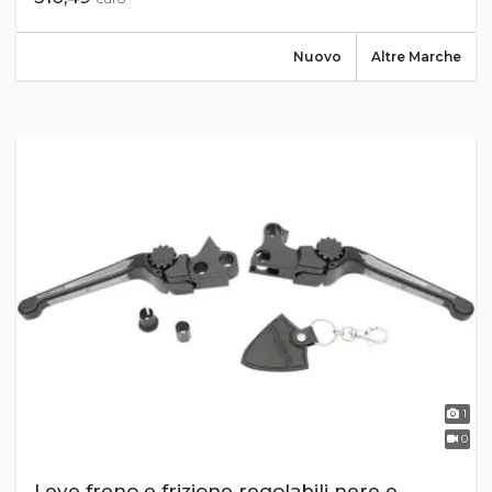
Nuovo
Altre Marche
1
0
Leve freno e frizione regolabili nere e