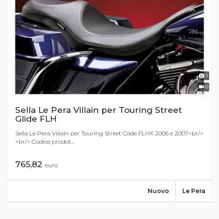
1
0
Sella Le Pera Villain per Touring Street
Glide FLH
Sella Le Pera Villain per Touring Street Glide FLHX 2006 e 2007<br/>
<br/> Codice prodot...
765,82
euro
Nuovo
Le Pera