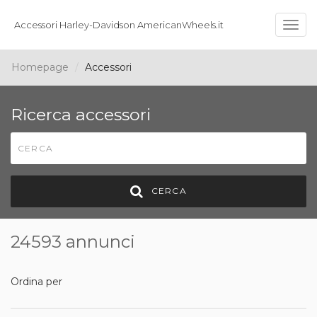
Accessori Harley-Davidson AmericanWheels.it
Togg
navig
Homepage
Accessori
Ricerca accessori
CERCA
24593 annunci
Ordina per