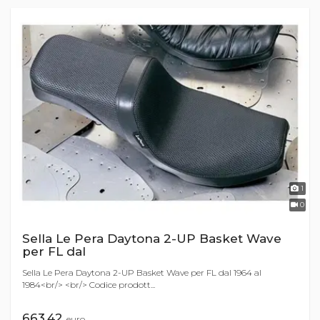
1
0
Sella Le Pera Daytona 2-UP Basket Wave
per FL dal
Sella Le Pera Daytona 2-UP Basket Wave per FL dal 1964 al
1984<br/> <br/> Codice prodott...
663,42
euro