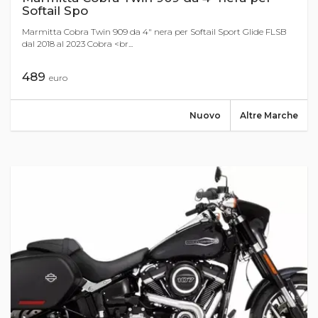
Softail Spo
Marmitta Cobra Twin 909 da 4" nera per Softail Sport Glide FLSB
dal 2018 al 2023 Cobra <br...
489
euro
Nuovo
Altre Marche