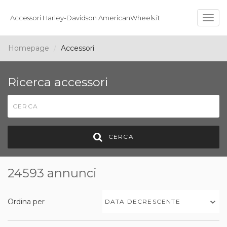
Accessori Harley-Davidson AmericanWheels.it
Togg
navig
Homepage
Accessori
Ricerca accessori
CERCA
24593 annunci
Ordina per
DATA DECRESCENTE