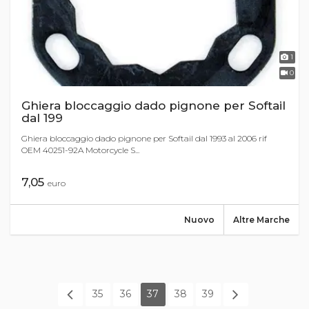
1
0
Ghiera bloccaggio dado pignone per Softail
dal 199
Ghiera bloccaggio dado pignone per Softail dal 1993 al 2006 rif
OEM 40251-92A Motorcycle S...
7,05
euro
Nuovo
Altre Marche
35
36
37
38
39