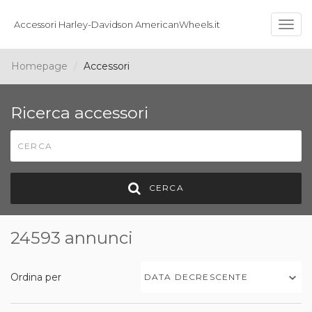
Accessori Harley-Davidson AmericanWheels.it
Togg
navig
Homepage
Accessori
Ricerca accessori
CERCA
24593 annunci
Ordina per
DATA DECRESCENTE