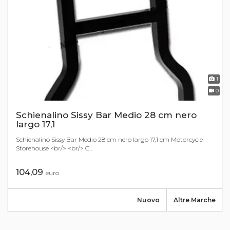
1
0
Schienalino Sissy Bar Medio 28 cm nero
largo 17,1
Schienalino Sissy Bar Medio 28 cm nero largo 17,1 cm Motorcycle
Storehouse <br/> <br/> C...
104,09
euro
Nuovo
Altre Marche