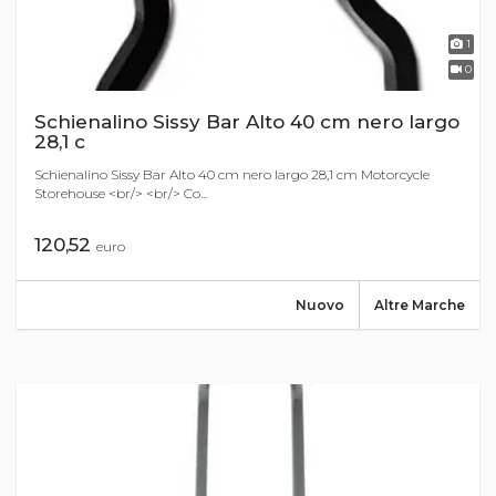
1
0
Schienalino Sissy Bar Alto 40 cm nero largo
28,1 c
Schienalino Sissy Bar Alto 40 cm nero largo 28,1 cm Motorcycle
Storehouse <br/> <br/> Co...
120,52
euro
Nuovo
Altre Marche