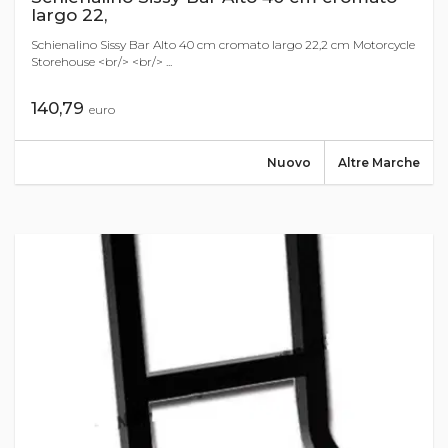
largo 22,
Schienalino Sissy Bar Alto 40 cm cromato largo 22,2 cm Motorcycle
Storehouse <br/> <br/> ...
140,79
euro
Nuovo
Altre Marche