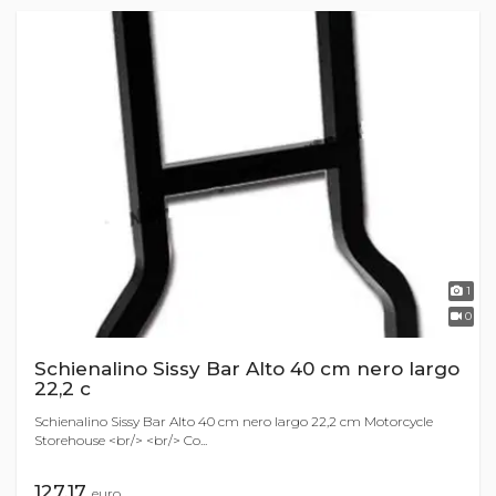
1
0
Schienalino Sissy Bar Alto 40 cm nero largo
22,2 c
Schienalino Sissy Bar Alto 40 cm nero largo 22,2 cm Motorcycle
Storehouse <br/> <br/> Co...
127,17
euro