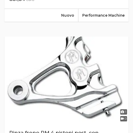
Nuovo
Performance Machine
1
0
Pinza freno PM 4 pistoni post. con