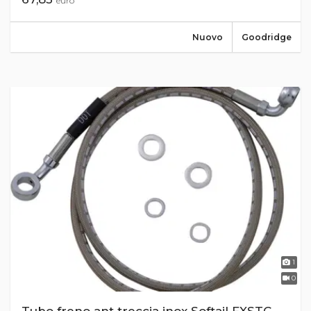
euro
Nuovo
Goodridge
1
0