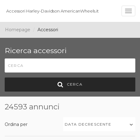
Accessori Harley-Davidson AmericanWheels.it
Togg
navig
Homepage
Accessori
Ricerca accessori
CERCA
24593 annunci
Ordina per
DATA DECRESCENTE