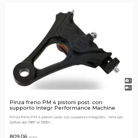
1
0
Pinza freno PM 4 pistoni post. con
supporto integr Performance Machine
Pinza freno PM 4 pistoni post. con supporto integrato - nera per
Softail dal 1987 al 1999<...
809,06
euro