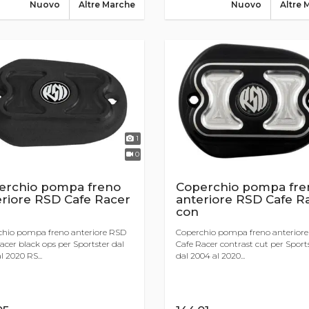
Nuovo
Altre Marche
Nuovo
Altre 
1
0
erchio pompa freno
Coperchio pompa fre
eriore RSD Cafe Racer
anteriore RSD Cafe R
con
chio pompa freno anteriore RSD
Coperchio pompa freno anterior
acer black ops per Sportster dal
Cafe Racer contrast cut per Sport
l 2020 RS...
dal 2004 al 2020...