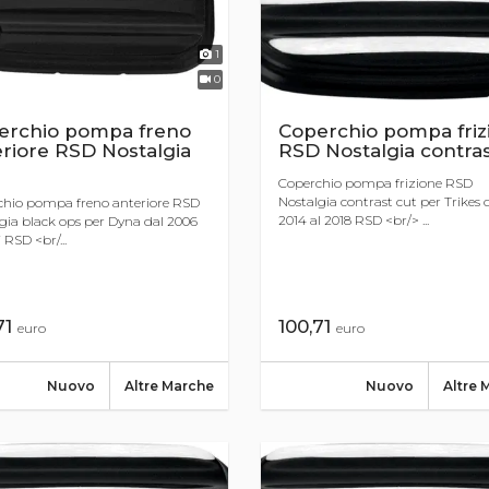
1
0
erchio pompa freno
Coperchio pompa friz
riore RSD Nostalgia
RSD Nostalgia contras
Coperchio pompa frizione RSD
Nostalgia contrast cut per Trikes 
chio pompa freno anteriore RSD
2014 al 2018 RSD <br/> ...
gia black ops per Dyna dal 2006
 RSD <br/...
71
100,71
euro
euro
Nuovo
Altre Marche
Nuovo
Altre 