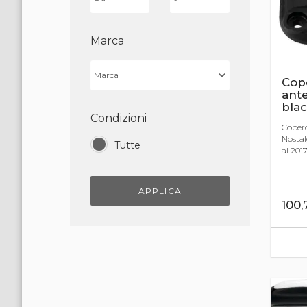
Marca
Cop
ante
blac
Condizioni
Coper
Nostal
Tutte
al 2017
APPLICA
100,