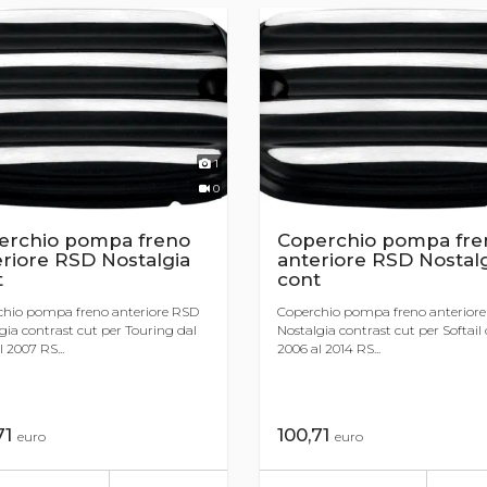
1
0
erchio pompa freno
Coperchio pompa fre
riore RSD Nostalgia
anteriore RSD Nostal
t
cont
chio pompa freno anteriore RSD
Coperchio pompa freno anterior
gia contrast cut per Touring dal
Nostalgia contrast cut per Softail 
 2007 RS...
2006 al 2014 RS...
71
100,71
euro
euro