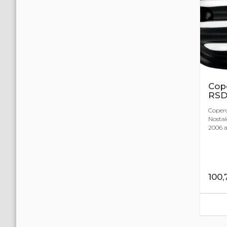
Cop
RSD 
Coper
Nostal
2006 a
100,