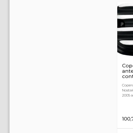
Cop
ante
con
Coper
Nostal
2005 al
100,