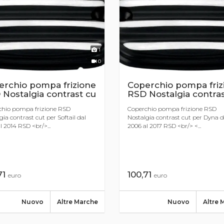
1
0
erchio pompa frizione
Coperchio pompa friz
Nostalgia contrast cu
RSD Nostalgia contras
chio pompa frizione RSD
Coperchio pompa frizione RSD
gia contrast cut per Softail dal
Nostalgia contrast cut per Dyna d
l 2014 RSD <br/>...
2006 al 2017 RSD <br/> <...
71
100,71
euro
euro
Nuovo
Altre Marche
Nuovo
Altre 