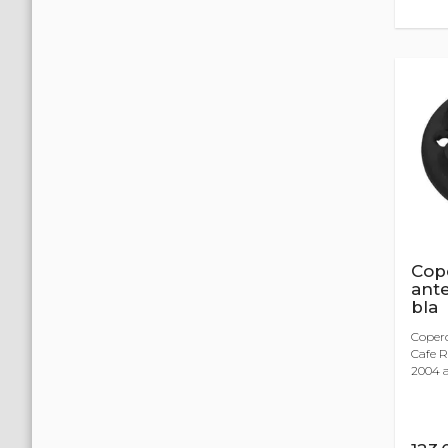
Cop
ant
bla
Coper
Cafe R
2004 a