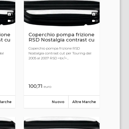
1
1
0
0
ione
Coperchio pompa frizione
t cu
RSD Nostalgia contrast cu
Coperchio pompa frizione RSD
dal
Nostalgia contrast cut per Touring dal
2005 al 2007 RSD <br/>...
100,71
euro
Marche
Nuovo
Altre Marche