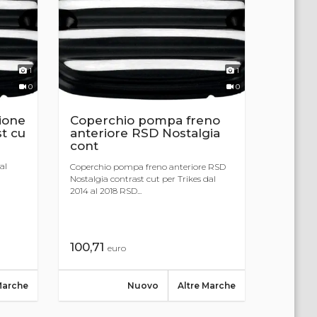
1
1
0
0
ione
Coperchio pompa freno
t cu
anteriore RSD Nostalgia
cont
al
Coperchio pompa freno anteriore RSD
Nostalgia contrast cut per Trikes dal
2014 al 2018 RSD...
100,71
euro
Marche
Nuovo
Altre Marche