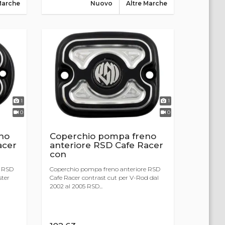
Marche
Nuovo
Altre Marche
1
1
0
0
no
Coperchio pompa freno
acer
anteriore RSD Cafe Racer
con
e RSD
Coperchio pompa freno anteriore RSD
ster
Cafe Racer contrast cut per V-Rod dal
2002 al 2005 RSD...