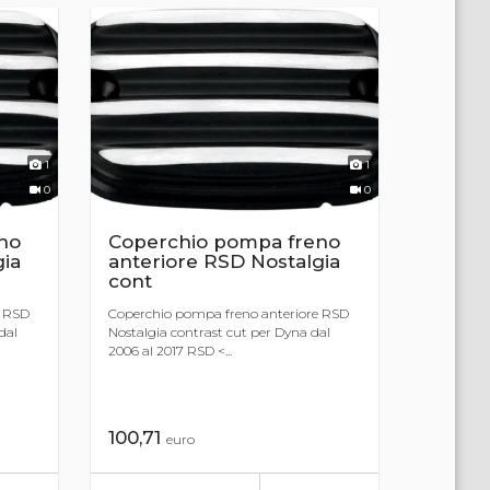
1
1
0
0
no
Coperchio pompa freno
gia
anteriore RSD Nostalgia
cont
e RSD
Coperchio pompa freno anteriore RSD
dal
Nostalgia contrast cut per Dyna dal
2006 al 2017 RSD <...
100,71
euro