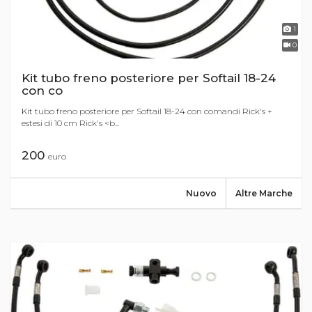
1
0
Kit tubo freno posteriore per Softail 18-24
con co
Kit tubo freno posteriore per Softail 18-24 con comandi Rick's +
estesi di 10 cm Rick's <b...
200
euro
Nuovo
Altre Marche