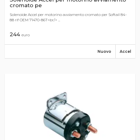
cromato pe
Solenoide Accel per motorino avviamento cromato per Softail 84-
88 rif OEM 71470-86T<br/> ...
244
euro
Nuovo
Accel