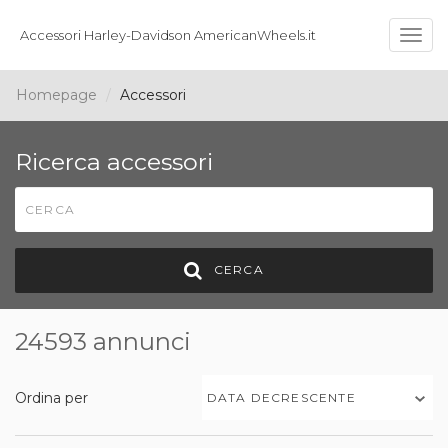
Accessori Harley-Davidson AmericanWheels.it
Togg
navig
Homepage
Accessori
Ricerca accessori
CERCA
24593 annunci
Ordina per
DATA DECRESCENTE