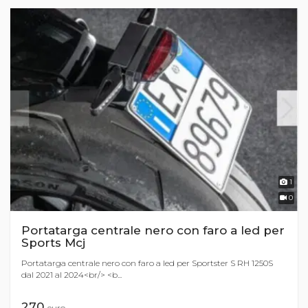
1
0
Portatarga centrale nero con faro a led per
Sports Mcj
Portatarga centrale nero con faro a led per Sportster S RH 1250S
dal 2021 al 2024<br/> <b...
270
euro