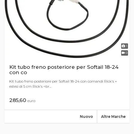
1
0
Kit tubo freno posteriore per Softail 18-24
con co
Kit tubo freno posteriore per Softail 18-24 con comandi Rick's +
estesi di 5 cm Rick's <br...
285,60
euro
Nuovo
Altre Marche