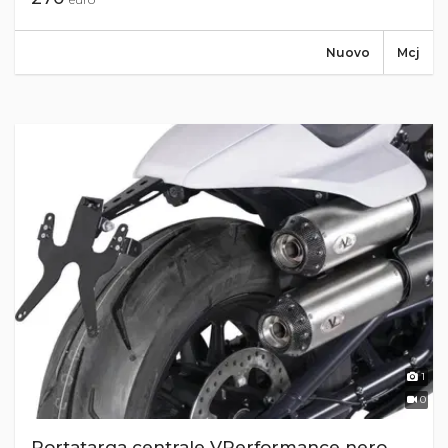
Nuovo
Mcj
1
0
Portatarga centrale VPerformance nero