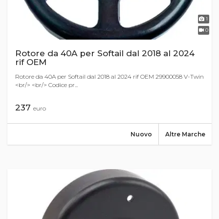
1
0
Rotore da 40A per Softail dal 2018 al 2024
rif OEM
Rotore da 40A per Softail dal 2018 al 2024 rif OEM 29900058 V-Twin
<br/> <br/> Codice pr...
237
euro
Nuovo
Altre Marche