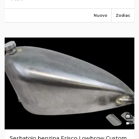
Nuovo
Zodiac
1
0
Serbatoio benzina Frisco Lowbrow Custom