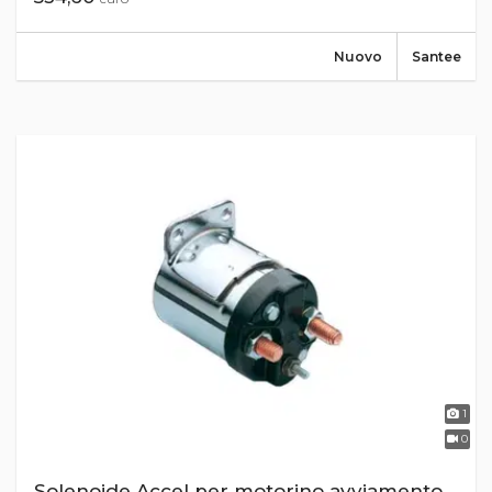
Nuovo
Santee
1
0
Solenoide Accel per motorino avviamento