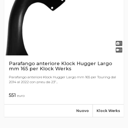
1
0
Parafango anteriore Klock Hugger Largo
mm 165 per Klock Werks
Parafango anteriore Klock Hugger Largo mm 165 per Touring dal
2014 al 2022 con pneu da 23”...
551
euro
Nuovo
Klock Werks