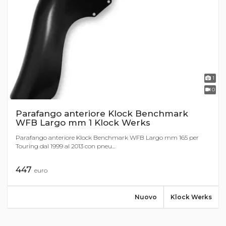
1
0
Parafango anteriore Klock Benchmark
WFB Largo mm 1 Klock Werks
Parafango anteriore Klock Benchmark WFB Largo mm 165 per
Touring dal 1999 al 2013 con pneu...
447
euro
Nuovo
Klock Werks