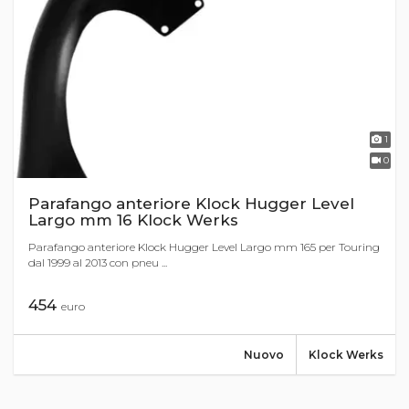
1
0
Parafango anteriore Klock Hugger Level
Largo mm 16 Klock Werks
Parafango anteriore Klock Hugger Level Largo mm 165 per Touring
dal 1999 al 2013 con pneu ...
454
euro
Nuovo
Klock Werks