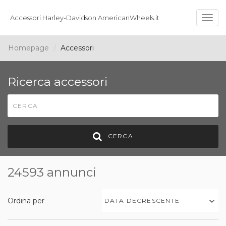
Accessori Harley-Davidson AmericanWheels.it
Togg
navig
Homepage
Accessori
Ricerca accessori
CERCA
24593 annunci
Ordina per
DATA DECRESCENTE