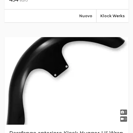
euro
Nuovo
Klock Werks
1
0