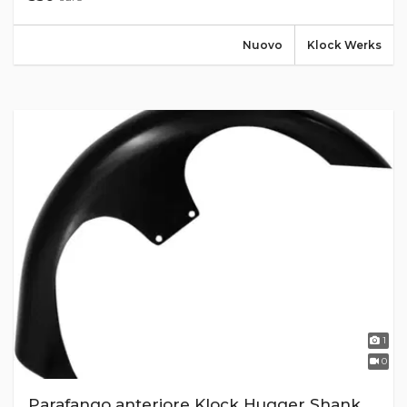
Nuovo
Klock Werks
1
0
Parafango anteriore Klock Hugger Shank