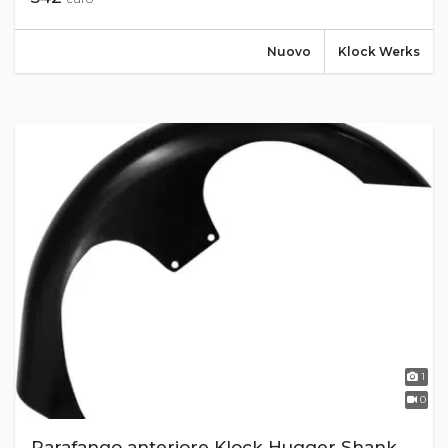
Nuovo
Klock Werks
1
0
Parafango anteriore Klock Hugger Shank