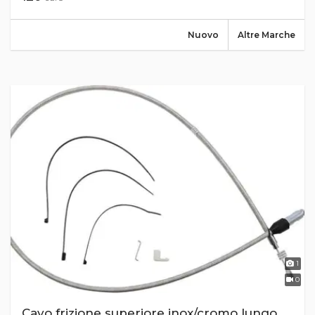
Nuovo
Altre Marche
1
0
Cavo frizione superiore inox/cromo lungo