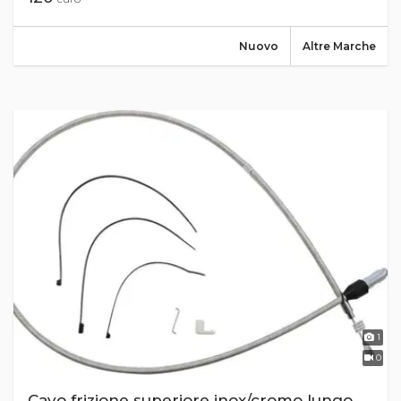
Nuovo
Altre Marche
1
0
Cavo frizione superiore inox/cromo lungo