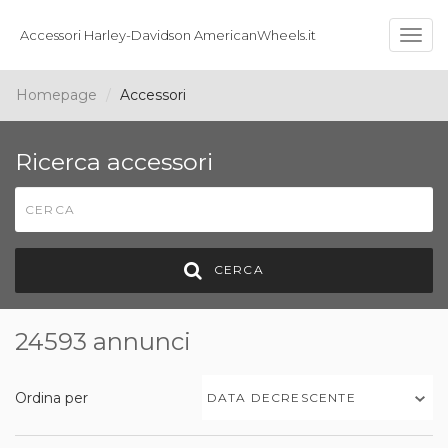
Accessori Harley-Davidson AmericanWheels.it
Togg
navig
Homepage
Accessori
Ricerca accessori
CERCA
24593 annunci
Ordina per
DATA DECRESCENTE