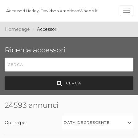
Accessori Harley-Davidson AmericanWheels.it
Togg
navig
Homepage
Accessori
Ricerca accessori
CERCA
24593 annunci
Ordina per
DATA DECRESCENTE