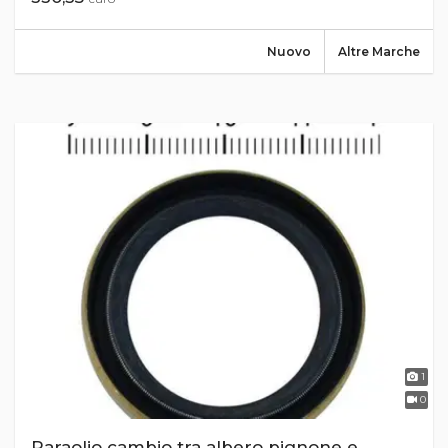
Nuovo
Altre Marche
1
0
Paraolio cambio tra albero pignone e