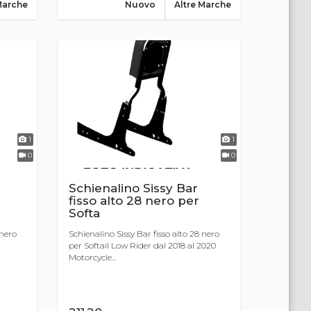
Marche
Nuovo
Altre Marche
1
1
0
0
Schienalino Sissy Bar
fisso alto 28 nero per
Softa
 nero
Schienalino Sissy Bar fisso alto 28 nero
per Softail Low Rider dal 2018 al 2020
Motorcycle...