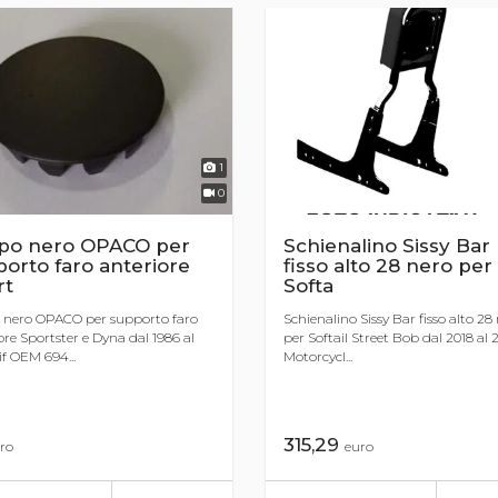
1
0
po nero OPACO per
Schienalino Sissy Bar
orto faro anteriore
fisso alto 28 nero per
rt
Softa
 nero OPACO per supporto faro
Schienalino Sissy Bar fisso alto 28
ore Sportster e Dyna dal 1986 al
per Softail Street Bob dal 2018 al 
if OEM 694...
Motorcycl...
315,29
ro
euro