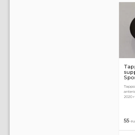
Tap
supp
Spo
Tappo
anteri
2020 r
55
eu