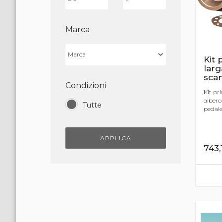
Marca
Kit 
larg
sca
Condizioni
Kit pr
albero
Tutte
pedale 
APPLICA
743,