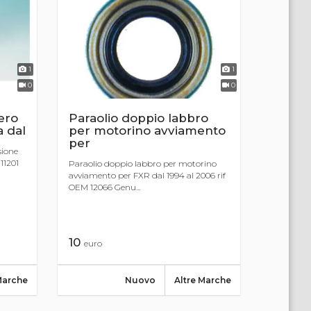
1
1
0
0
ero
Paraolio doppio labbro
a dal
per motorino avviamento
per
sione
11201
Paraolio doppio labbro per motorino
avviamento per FXR dal 1994 al 2006 rif
OEM 12066 Genu...
10
euro
Marche
Nuovo
Altre Marche