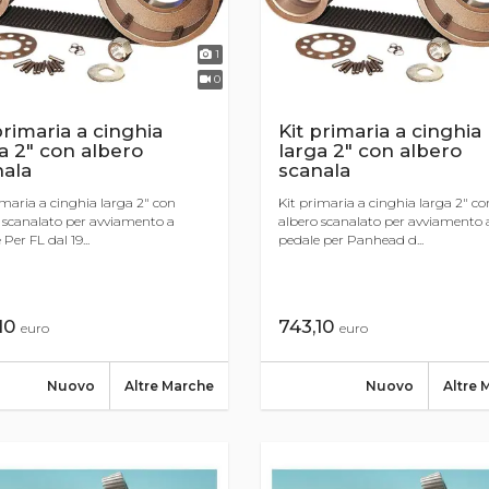
1
0
primaria a cinghia
Kit primaria a cinghia
a 2" con albero
larga 2" con albero
nala
scanala
imaria a cinghia larga 2" con
Kit primaria a cinghia larga 2" co
 scanalato per avviamento a
albero scanalato per avviamento 
Per FL dal 19...
pedale per Panhead d...
10
743,10
euro
euro
Nuovo
Altre Marche
Nuovo
Altre 