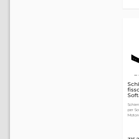
Schi
fiss
Soft
Schien
per So
Motorcy