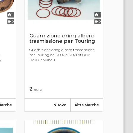
1
1
0
0
Guarnizione oring albero
trasmissione per Touring
Guarnizione oring albero trasmissione
per Touring dal 2007 al 2021 rif OEM
n
11201 Genuine J...
a
2
euro
Marche
Nuovo
Altre Marche