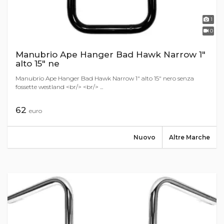
1
0
Manubrio Ape Hanger Bad Hawk Narrow 1"
alto 15" ne
Manubrio Ape Hanger Bad Hawk Narrow 1" alto 15" nero senza
fossette westland <br/> <br/> ...
62
euro
Nuovo
Altre Marche