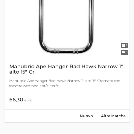
1
0
Manubrio Ape Hanger Bad Hawk Narrow 1"
alto 15" Cr
Manubrio Ape Hanger Bad Hawk Narrow 1" alto 15" Cromato con
fossette westland <br/> <br/>...
66,30
euro
Nuovo
Altre Marche