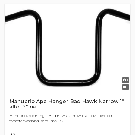
1
0
Manubrio Ape Hanger Bad Hawk Narrow 1"
alto 12" ne
Manubrio Ape Hanger Bad Hawk Narrow 1" alto 12" nero con
fossette westland <br/> <br/> C...
72