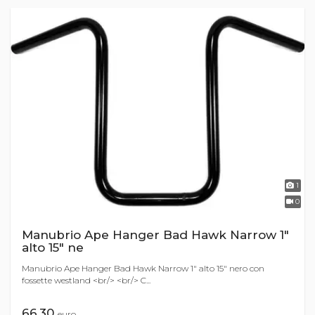
1
0
Manubrio Ape Hanger Bad Hawk Narrow 1"
alto 15" ne
Manubrio Ape Hanger Bad Hawk Narrow 1" alto 15" nero con
fossette westland <br/> <br/> C...
66,30
euro