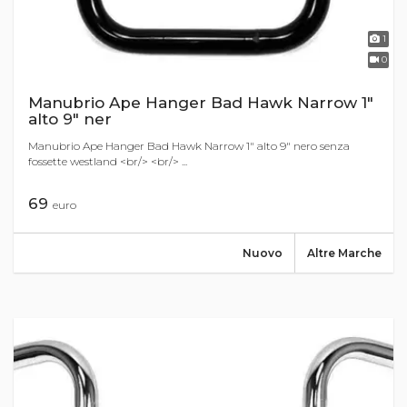
1
0
Manubrio Ape Hanger Bad Hawk Narrow 1"
alto 9" ner
Manubrio Ape Hanger Bad Hawk Narrow 1" alto 9" nero senza
fossette westland <br/> <br/> ...
69
euro
Nuovo
Altre Marche