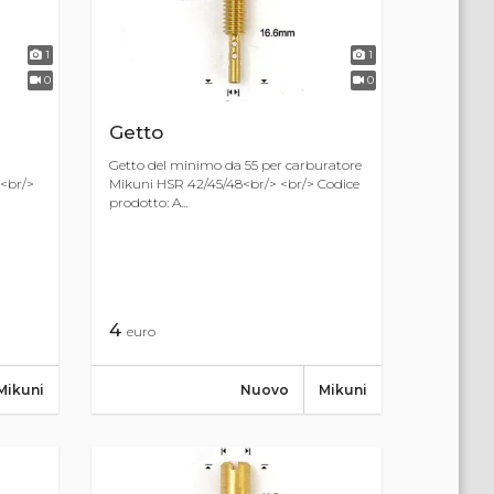
1
1
0
0
Getto
Getto del minimo da 55 per carburatore
<br/>
Mikuni HSR 42/45/48<br/> <br/> Codice
prodotto: A...
4
euro
Mikuni
Nuovo
Mikuni