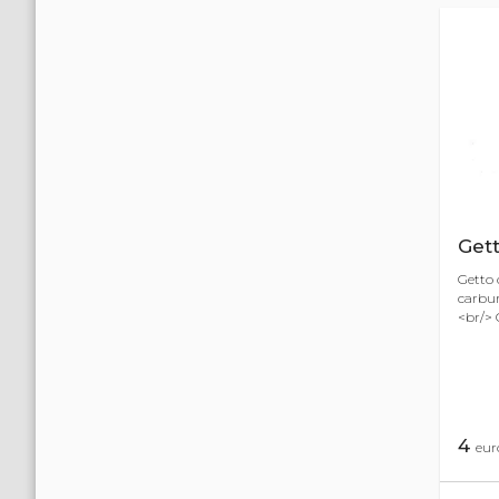
Get
Getto 
carbur
<br/> 
4
eur