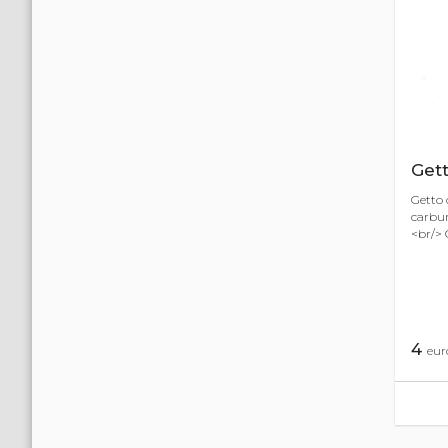
Get
Getto 
carbur
<br/> 
4
eur