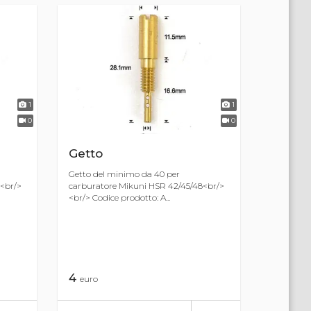
1
1
0
0
Getto
Getto del minimo da 40 per
<br/>
carburatore Mikuni HSR 42/45/48<br/>
<br/> Codice prodotto: A...
4
euro