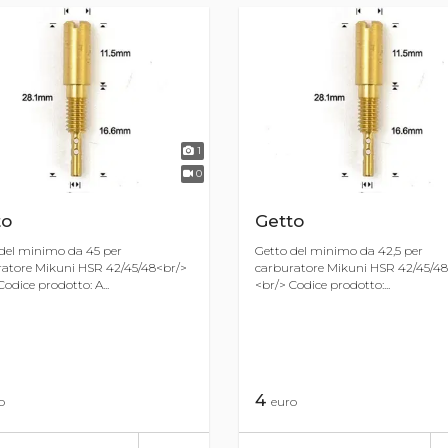
1
0
to
Getto
del minimo da 45 per
Getto del minimo da 42,5 per
atore Mikuni HSR 42/45/48<br/>
carburatore Mikuni HSR 42/45/48
Codice prodotto: A...
<br/> Codice prodotto:...
4
o
euro