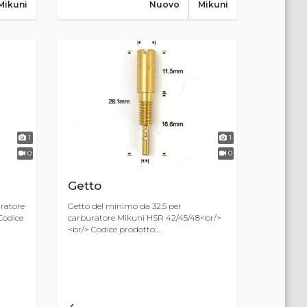
Mikuni
Nuovo
Mikuni
1
1
0
0
Getto
ratore
Getto del minimo da 32,5 per
Codice
carburatore Mikuni HSR 42/45/48<br/>
<br/> Codice prodotto:...