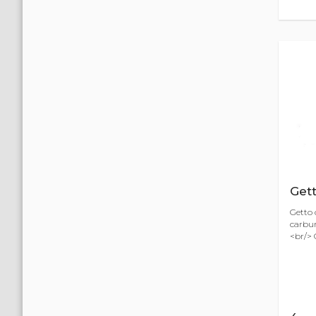
Get
Getto 
carbur
<br/> 