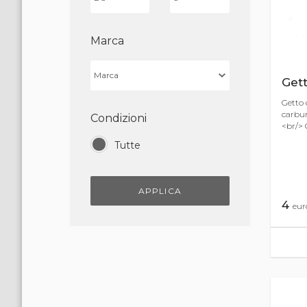
Marca
Get
Getto 
carbur
Condizioni
<br/> 
Tutte
APPLICA
4
eur