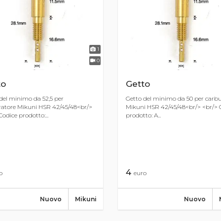
1
0
to
Getto
del minimo da 52,5 per
Getto del minimo da 50 per carb
atore Mikuni HSR 42/45/48<br/>
Mikuni HSR 42/45/48<br/> <br/> 
Codice prodotto:...
prodotto: A...
4
o
euro
Nuovo
Mikuni
Nuovo