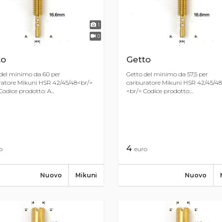
1
0
to
Getto
del minimo da 60 per
Getto del minimo da 57,5 per
atore Mikuni HSR 42/45/48<br/>
carburatore Mikuni HSR 42/45/48
Codice prodotto: A...
<br/> Codice prodotto:...
4
o
euro
Nuovo
Mikuni
Nuovo