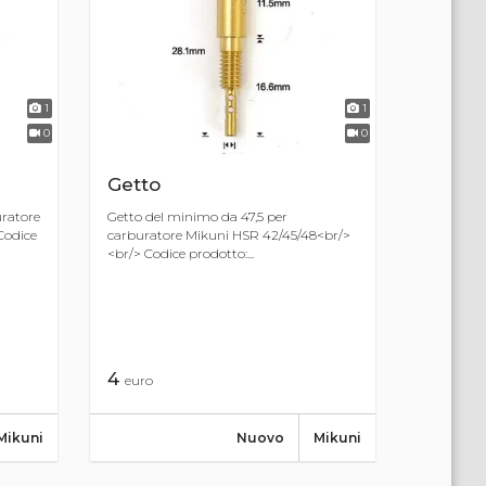
1
1
0
0
Getto
uratore
Getto del minimo da 47,5 per
Codice
carburatore Mikuni HSR 42/45/48<br/>
<br/> Codice prodotto:...
4
euro
Mikuni
Nuovo
Mikuni