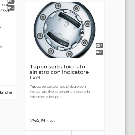
1
0
e
1
ia
0
Tappo serbatoio lato
sinistro con indicatore
livel
Tappo serbatoio lato sinistro con
indicatore livello benzina e batteria
Marche
Informer a led per...
254,19
euro