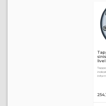
Tapp
sini
livel
Tappo 
indica
Informe
254,