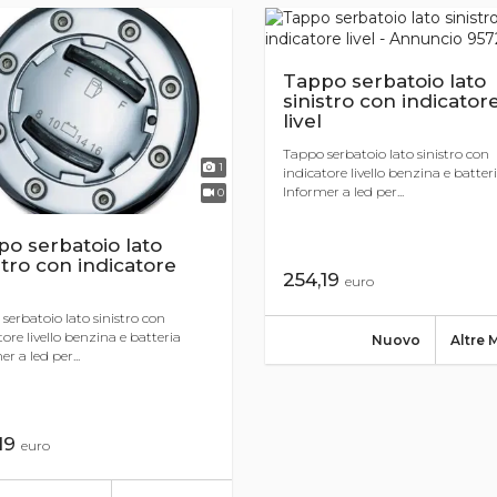
Tappo serbatoio lato
sinistro con indicator
livel
Tappo serbatoio lato sinistro con
1
indicatore livello benzina e batter
Informer a led per...
0
o serbatoio lato
stro con indicatore
254,19
euro
serbatoio lato sinistro con
tore livello benzina e batteria
Nuovo
Altre 
r a led per...
19
euro