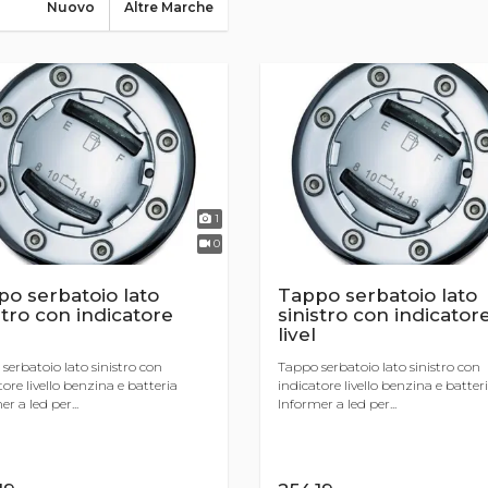
Nuovo
Altre Marche
1
0
o serbatoio lato
Tappo serbatoio lato
stro con indicatore
sinistro con indicator
livel
serbatoio lato sinistro con
Tappo serbatoio lato sinistro con
tore livello benzina e batteria
indicatore livello benzina e batter
r a led per...
Informer a led per...