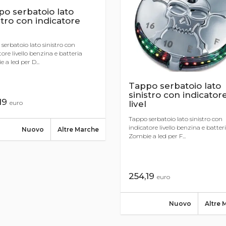
o serbatoio lato
stro con indicatore
serbatoio lato sinistro con
tore livello benzina e batteria
 a led per D...
Tappo serbatoio lato
sinistro con indicator
19
euro
livel
Tappo serbatoio lato sinistro con
indicatore livello benzina e batter
Nuovo
Altre Marche
Zombie a led per F...
254,19
euro
Nuovo
Altre 