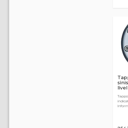
Tapp
sini
livel
Tappo 
indica
Informe