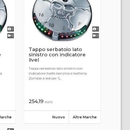
1
1
0
0
Tappo serbatoio lato
e
sinistro con indicatore
livel
Tappo serbatoio lato sinistro con
ia
indicatore livello benzina e batteria
Zombie a led per S...
254,19
euro
Marche
Nuovo
Altre Marche