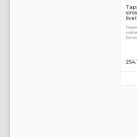
Tapp
sini
livel
Tappo 
indica
Zombie
254,