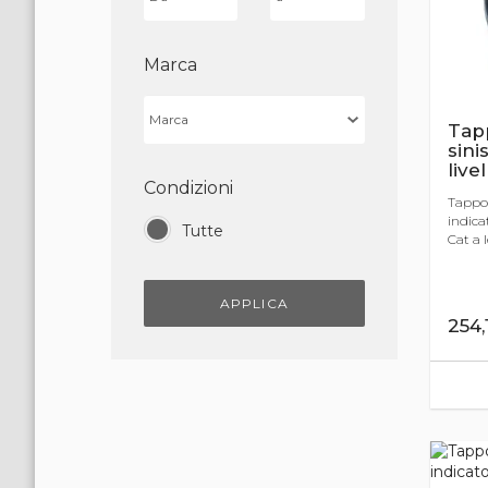
Marca
Tapp
sini
livel
Condizioni
Tappo 
indicat
Tutte
Cat a l
APPLICA
254,