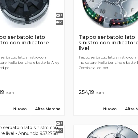
1
0
o serbatoio lato
Tappo serbatoio lato
stro con indicatore
sinistro con indicator
livel
serbatoio lato sinistro con
Tappo serbatoio lato sinistro con
ore livello benzina e batteria Alley
indicatore livello benzina e batter
ed pe...
Zombie a led per ...
19
254,19
euro
euro
Nuovo
Altre Marche
Nuovo
Altre 
1
0