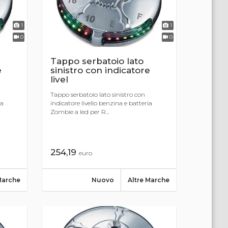
1
1
0
0
Tappo serbatoio lato
e
sinistro con indicatore
livel
Tappo serbatoio lato sinistro con
ia
indicatore livello benzina e batteria
Zombie a led per R...
254,19
euro
Marche
Nuovo
Altre Marche