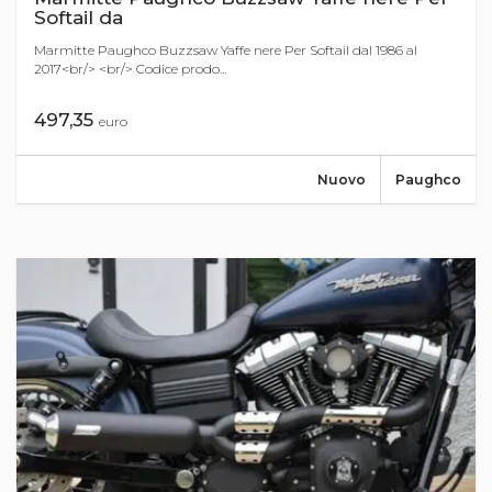
Softail da
Marmitte Paughco Buzzsaw Yaffe nere Per Softail dal 1986 al
2017<br/> <br/> Codice prodo...
497,35
euro
Nuovo
Paughco