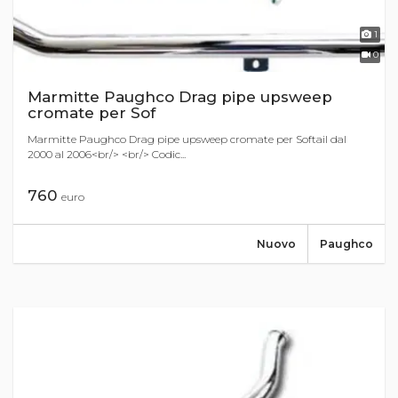
1
0
Marmitte Paughco Drag pipe upsweep
cromate per Sof
Marmitte Paughco Drag pipe upsweep cromate per Softail dal
2000 al 2006<br/> <br/> Codic...
760
euro
Nuovo
Paughco