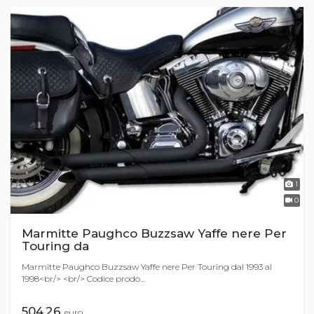
1
0
Marmitte Paughco Buzzsaw Yaffe nere Per
Touring da
Marmitte Paughco Buzzsaw Yaffe nere Per Touring dal 1993 al
1998<br/> <br/> Codice prodo...
504,26
euro