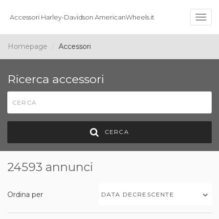
Accessori Harley-Davidson AmericanWheels.it
Togg
navig
Homepage
Accessori
Ricerca accessori
CERCA
24593 annunci
Ordina per
DATA DECRESCENTE