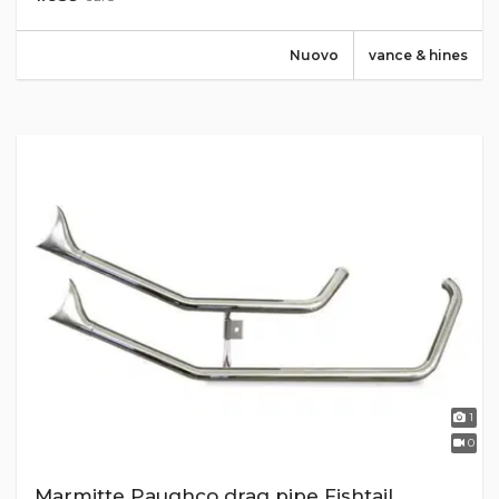
Nuovo
vance & hines
1
0
Marmitte Paughco drag pipe Fishtail