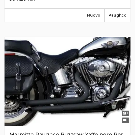
Nuovo
Paughco
1
0
Marmitte Paughco Buzzsaw Yaffe nere Per