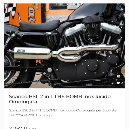
1
0
Scarico BSL 2 in 1 THE BOMB inox lucido
Omologata
Scarico BSL 2 in 1 THE BOMB inox lucido Omologata per Sportster
dal 2004 al 2016 BSL <br/>...
2.257,31
euro