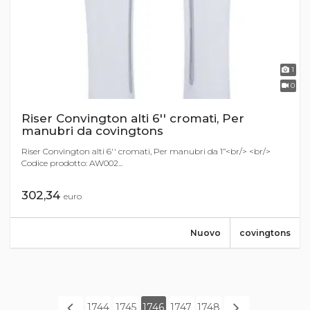
1
0
Riser Convington alti 6'' cromati, Per
manubri da covingtons
Riser Convington alti 6'' cromati, Per manubri da 1’’<br/> <br/>
Codice prodotto: AW002...
302,34
euro
Nuovo
covingtons
1744
1745
1746
1747
1748