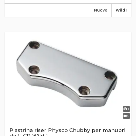
Nuovo
Wild 1
1
0
Piastrina riser Physco Chubby per manubri
da 1" CR Wild 1