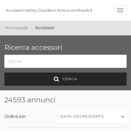
Accessori Harley-Davidson AmericanWheels.it
Togg
navig
Homepage
Accessori
Ricerca accessori
CERCA
24593 annunci
Ordina per
DATA DECRESCENTE