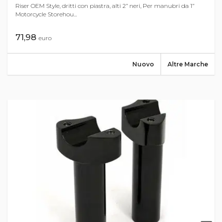
Riser OEM Style, dritti con piastra, alti 2’’ neri, Per manubri da 1’’
Motorcycle Storehou...
71,98
euro
Nuovo
Altre Marche