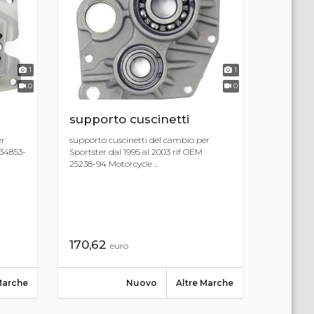
1
1
0
0
supporto cuscinetti
er
supporto cuscinetti del cambio per
 34853-
Sportster dal 1995 al 2003 rif OEM
25238-94 Motorcycle ...
170,62
euro
Marche
Nuovo
Altre Marche