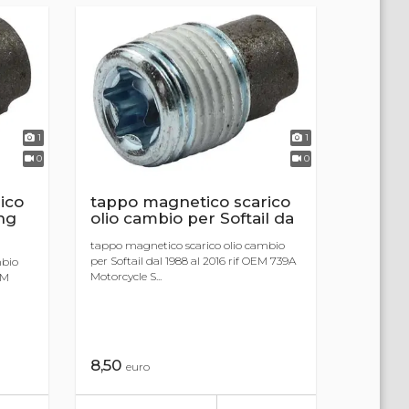
1
1
0
0
ico
tappo magnetico scarico
ng
olio cambio per Softail da
tappo magnetico scarico olio cambio
per Softail dal 1988 al 2016 rif OEM 739A
mbio
Motorcycle S...
EM
8,50
euro