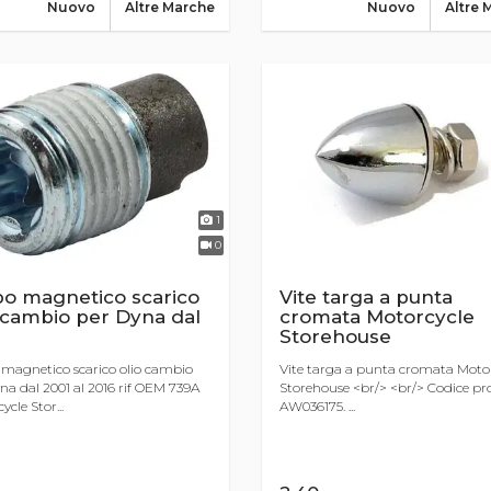
Nuovo
Altre Marche
Nuovo
Altre 
1
0
po magnetico scarico
Vite targa a punta
 cambio per Dyna dal
cromata Motorcycle
Storehouse
magnetico scarico olio cambio
Vite targa a punta cromata Moto
na dal 2001 al 2016 rif OEM 739A
Storehouse <br/> <br/> Codice pr
cle Stor...
AW036175. ...