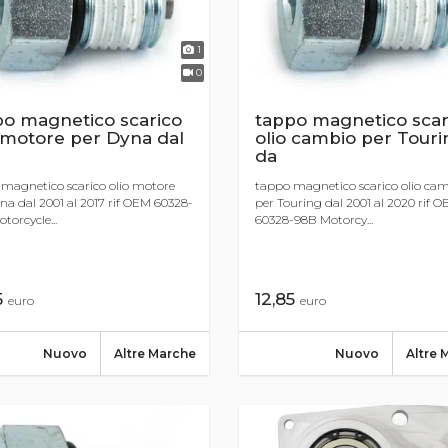
1
0
po magnetico scarico
tappo magnetico scar
 motore per Dyna dal
olio cambio per Touri
da
magnetico scarico olio motore
tappo magnetico scarico olio ca
na dal 2001 al 2017 rif OEM 60328-
per Touring dal 2001 al 2020 rif 
torcycle...
60328-98B Motorcy...
5
12,85
euro
euro
Nuovo
Altre Marche
Nuovo
Altre 