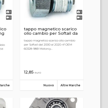
1
1
0
0
ico
tappo magnetico scarico
ng
olio cambio per Softail da
tappo magnetico scarico olio cambio
per Softail dal 2000 al 2020 rif OEM
mbio
60328-98B Motorcy...
OEM
12,85
euro
Marche
Nuovo
Altre Marche