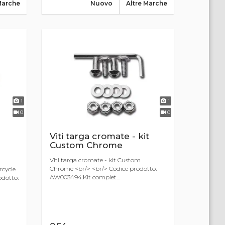
Marche
Nuovo
Altre Marche
1
1
0
0
Viti targa cromate - kit
Custom Chrome
Viti targa cromate - kit Custom
Chrome <br/> <br/> Codice prodotto:
rcycle
AW003494.Kit complet...
odotto: