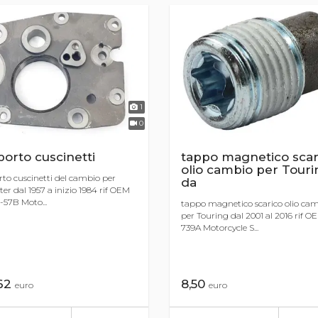
1
0
orto cuscinetti
tappo magnetico scar
olio cambio per Touri
to cuscinetti del cambio per
da
ter dal 1957 a inizio 1984 rif OEM
57B Moto...
tappo magnetico scarico olio ca
per Touring dal 2001 al 2016 rif O
739A Motorcycle S...
,62
8,50
euro
euro