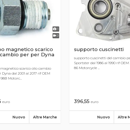
1
0
po magnetico scarico
supporto cuscinetti
 cambio per per Dyna
supporto cuscinetti del cambio p
Sportster dal 1986 al 1990 rif OEM
86 Motorcycle ...
magnetico scarico olio cambio
r Dyna dal 2001 al 2017 rif OEM
98B Motorc...
5
396,55
euro
euro
Nuovo
Altre Marche
Nuovo
Altre 