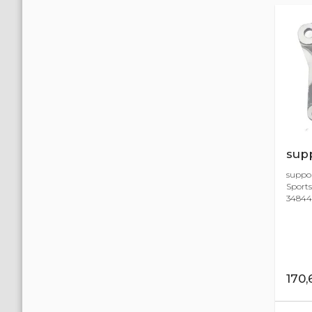
supp
suppor
Sports
34844-
170