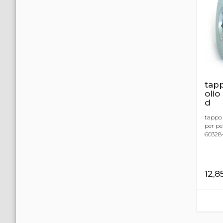
tap
olio
d
tappo 
per pe
60328-
12,8