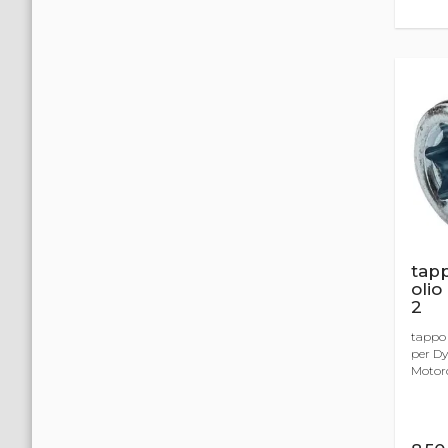
tap
olio
2
tappo 
per Dy
Motorcy