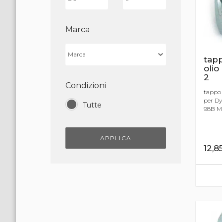
Marca
tap
olio
2
Condizioni
tappo 
per Dy
Tutte
98B Mo
APPLICA
12,8