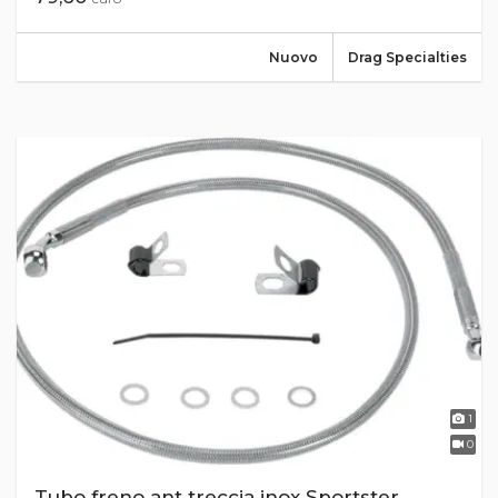
Nuovo
Drag Specialties
1
0
Tubo freno ant treccia inox Sportster