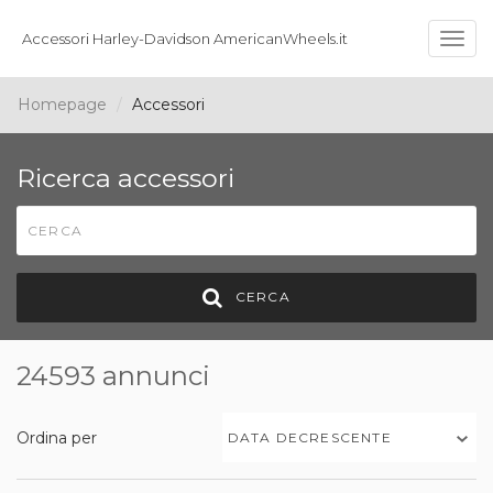
Accessori Harley-Davidson AmericanWheels.it
Togg
navig
Homepage
Accessori
Ricerca accessori
CERCA
24593 annunci
Ordina per
DATA DECRESCENTE