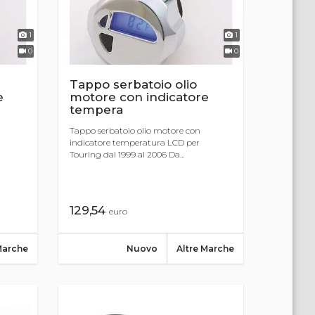
1
1
0
0
Tappo serbatoio olio
e
motore con indicatore
tempera
Tappo serbatoio olio motore con
indicatore temperatura LCD per
Touring dal 1999 al 2006 Da...
129,54
euro
Marche
Nuovo
Altre Marche