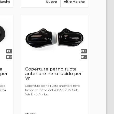
Marche
Nuovo
Altre Marche
1
1
0
0
a
Coperture perno ruota
 per
anteriore nero lucido per
Vr
nero
Coperture perno ruota anteriore nero
 2024
lucido per Vrod dal 2002 al 2017 Cult
Werk <br/> <br...