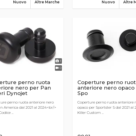
Nuovo
Altre Marche
Nuovo
Altre 
1
0
erture perno ruota
Coperture perno ruot
riore nero per Pan
anteriore nero opaco
ri Dynojet
Spo
ure perno ruota anteriore nero
Coperture perno ruota anteriore 
n America dal 2021 al 2024<br/>
opaco per Sportster S dal 2021 al
odice ...
Killer Custom ...