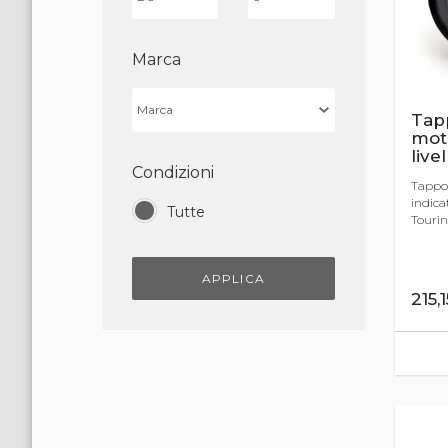
Marca
Tapp
mot
livel
Condizioni
Tappo 
indica
Tutte
Touring
APPLICA
215,