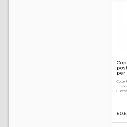
Cop
post
per
Copert
lucido 
Custom
60,