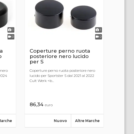
1
1
0
0
a
Coperture perno ruota
o
posteriore nero lucido
per S
 nero
Coperture perno ruota posteriore nero
 2024
lucido per Sportster S dal 2021 al 2022
Cult Werk <b...
86,34
euro
Marche
Nuovo
Altre Marche