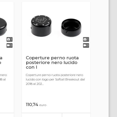
1
1
0
0
a
Coperture perno ruota
o
posteriore nero lucido
con l
 nero
Coperture perno ruota posteriore nero
8 al
lucido con logo per Softail Breakout dal
2018 al 202...
110,74
euro