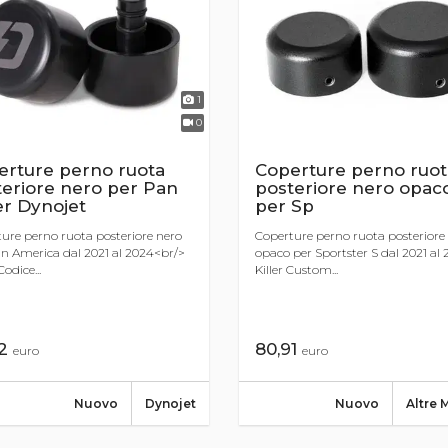
1
0
erture perno ruota
Coperture perno ruot
eriore nero per Pan
posteriore nero opac
r Dynojet
per Sp
ure perno ruota posteriore nero
Coperture perno ruota posteriore
n America dal 2021 al 2024<br/>
opaco per Sportster S dal 2021 al
odice...
Killer Custom...
62
80,91
euro
euro
Nuovo
Dynojet
Nuovo
Altre 