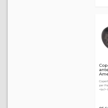
Cop
ante
Ame
Copert
per Pa
<br/> C