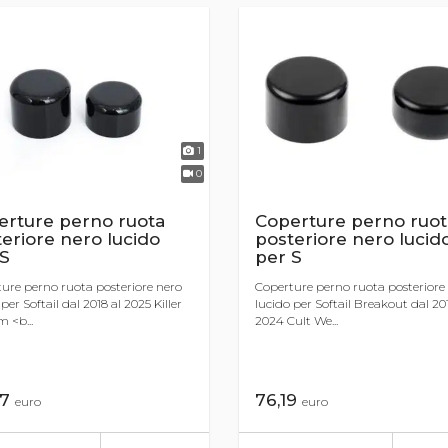
1
0
erture perno ruota
Coperture perno ruot
eriore nero lucido
posteriore nero lucid
 S
per S
ure perno ruota posteriore nero
Coperture perno ruota posteriore
per Softail dal 2018 al 2025 Killer
lucido per Softail Breakout dal 201
 <b...
2024 Cult We...
67
76,19
euro
euro