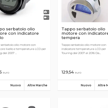
1
0
o serbatoio olio
Tappo serbatoio olio
ore con indicatore
motore con indicator
lo
tempera
serbatoio olio motore con
Tappo serbatoio olio motore con
tore livello e temperatura LCD per
indicatore temperatura LCD per
 dal 2007 ...
Touring dal 2007 al 2016 Da...
15
129,54
euro
euro
Nuovo
Altre Marche
Nuovo
Altre 