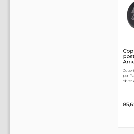
Cop
post
Ame
Copert
per Pa
<br/> C
85,