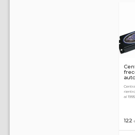
Cent
frec
aut
Centra
rientr
al 1995 
122