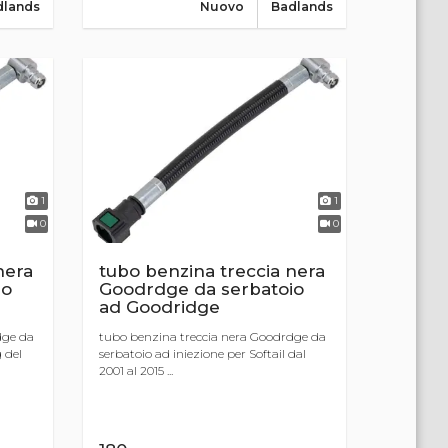
dlands
Nuovo
Badlands
1
1
0
0
nera
tubo benzina treccia nera
io
Goodrdge da serbatoio
ad Goodridge
dge da
tubo benzina treccia nera Goodrdge da
 del
serbatoio ad iniezione per Softail dal
2001 al 2015 ...