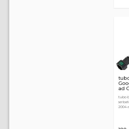
tubo
Goo
ad 
tubo b
serbat
2004 al