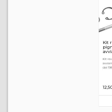
Kit 
pig
avv
Kit re
avviam
dal 198
12,5