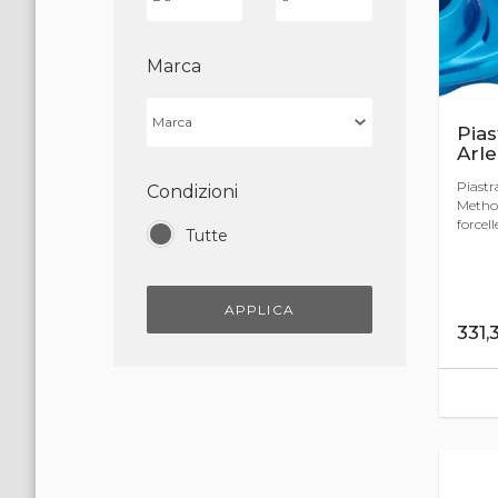
Marca
Pias
Arl
Piastr
Condizioni
Method
forcell
Tutte
APPLICA
331,