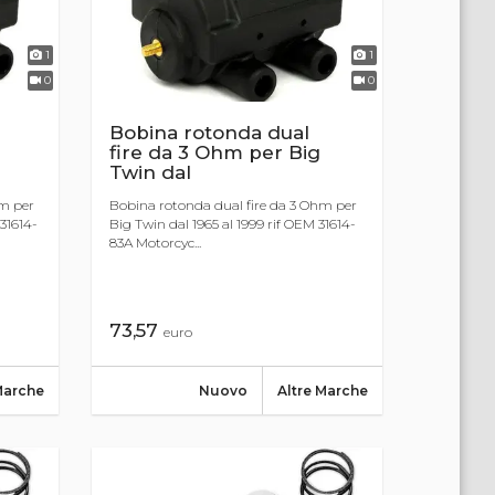
1
1
0
0
Bobina rotonda dual
fire da 3 Ohm per Big
Twin dal
hm per
Bobina rotonda dual fire da 3 Ohm per
 31614-
Big Twin dal 1965 al 1999 rif OEM 31614-
83A Motorcyc...
73,57
euro
Marche
Nuovo
Altre Marche