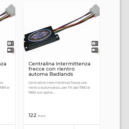
1
1
0
0
nza
Centralina intermittenza
frecce con rientro
automa Badlands
on
Centralina intermittenza frecce con
991 al
rientro automatico, per FX dal 1990 al
1994 con spina ...
122
euro