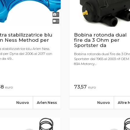
1
0
tra stabilizzatrice blu
Bobina rotonda dual
en Ness Method per
fire da 3 Ohm per
Sportster da
a stabilizzatrice blu Arlen Ness
 per Dyna dal 2006 al 2017 con
Bobina rotonda dual fire da 3 O
e da 49...
Sportster dal 1965 al 2003 rif OEM
83A Motorcy...
38
73,57
euro
euro
Nuovo
Arlen Ness
Nuovo
Altre 