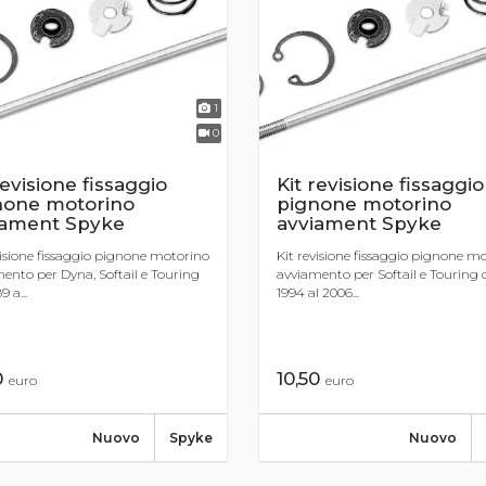
1
0
revisione fissaggio
Kit revisione fissaggio
none motorino
pignone motorino
iament Spyke
avviament Spyke
visione fissaggio pignone motorino
Kit revisione fissaggio pignone m
ento per Dyna, Softail e Touring
avviamento per Softail e Touring 
9 a...
1994 al 2006...
0
10,50
euro
euro
Nuovo
Spyke
Nuovo