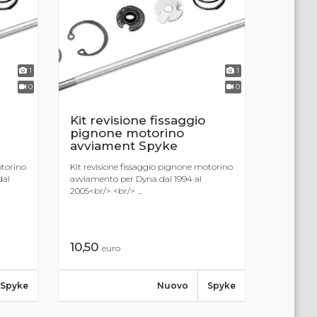
1
1
0
0
Kit revisione fissaggio
pignone motorino
avviament Spyke
otorino
Kit revisione fissaggio pignone motorino
dal
avviamento per Dyna dal 1994 al
2005<br/> <br/> ...
10,50
euro
Spyke
Nuovo
Spyke