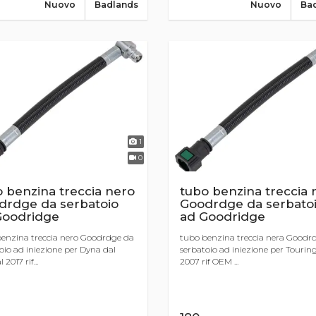
Nuovo
Badlands
Nuovo
Ba
1
0
 benzina treccia nero
tubo benzina treccia 
drdge da serbatoio
Goodrdge da serbato
Goodridge
ad Goodridge
enzina treccia nero Goodrdge da
tubo benzina treccia nera Goodr
oio ad iniezione per Dyna dal
serbatoio ad iniezione per Touring
 2017 rif...
2007 rif OEM ...