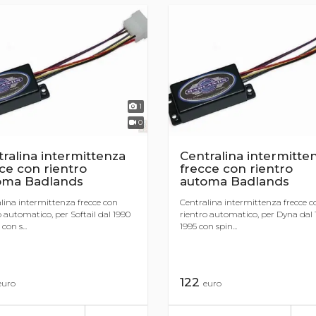
1
0
ralina intermittenza
Centralina intermitte
ce con rientro
frecce con rientro
oma Badlands
automa Badlands
lina intermittenza frecce con
Centralina intermittenza frecce c
o automatico, per Softail dal 1990
rientro automatico, per Dyna dal 1
con s...
1995 con spin...
122
euro
euro