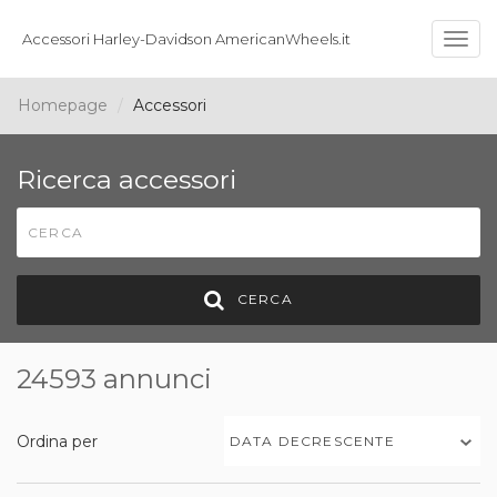
Accessori Harley-Davidson AmericanWheels.it
Togg
navig
Homepage
Accessori
Ricerca accessori
CERCA
24593 annunci
Ordina per
DATA DECRESCENTE