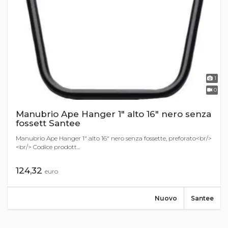
1
0
Manubrio Ape Hanger 1" alto 16" nero senza
fossett Santee
Manubrio Ape Hanger 1" alto 16" nero senza fossette, preforato<br/>
<br/> Codice prodott...
124,32
euro
Nuovo
Santee