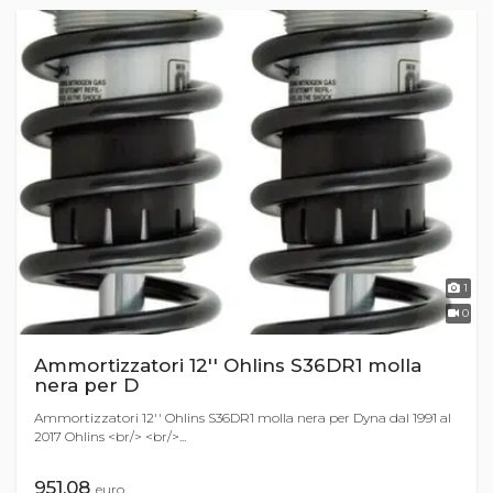
1
0
Ammortizzatori 12'' Ohlins S36DR1 molla
nera per D
Ammortizzatori 12'' Ohlins S36DR1 molla nera per Dyna dal 1991 al
2017 Ohlins <br/> <br/>...
951,08
euro