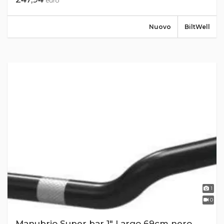
euro
Nuovo
BiltWell
1
0
Manubrio Super bar 1" Largo 69cm nero,