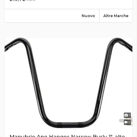
Nuovo
Altre Marche
1
0
Manubrio Ape Hanger Narrow Burly 1", alto