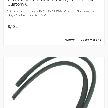
Custom C
Viti cruscotto cromate FXDL, FXEF 77-84 Custom Chrome <br/>
<br/> Codice prodotto: AW0...
6,10
euro
Nuovo
Altre Marche