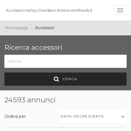
Accessori Harley-Davidson AmericanWheels.it
Togg
navig
Homepage
Accessori
Ricerca accessori
CERCA
24593 annunci
Ordina per
DATA DECRESCENTE