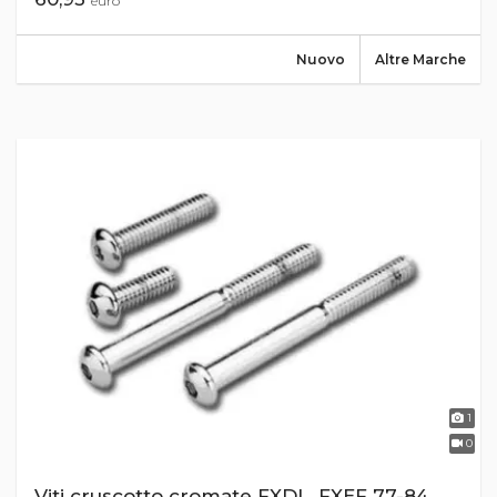
euro
Nuovo
Altre Marche
1
0
Viti cruscotto cromate FXDL, FXEF 77-84