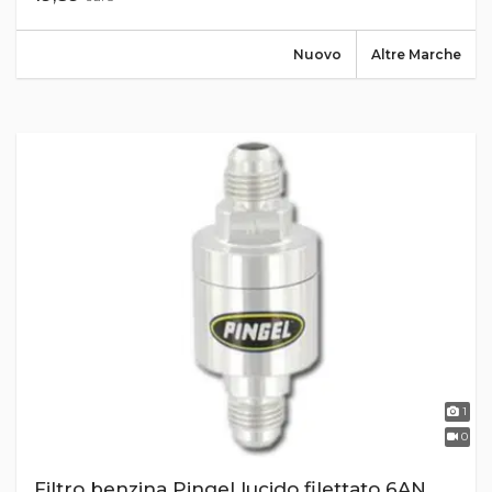
Nuovo
Altre Marche
1
0
Filtro benzina Pingel lucido filettato 6AN