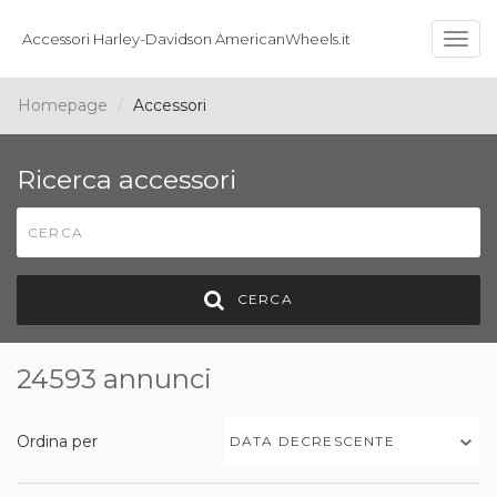
Accessori Harley-Davidson AmericanWheels.it
Togg
navig
Homepage
Accessori
Ricerca accessori
CERCA
24593 annunci
Ordina per
DATA DECRESCENTE