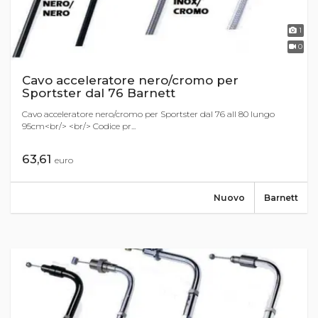
1
0
Cavo acceleratore nero/cromo per
Sportster dal 76 Barnett
Cavo acceleratore nero/cromo per Sportster dal 76 all 80 lungo
95cm<br/> <br/> Codice pr...
63,61
euro
Nuovo
Barnett