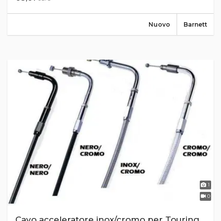
Nuovo
Barnett
1
0
Cavo acceleratore inox/cromo per Touring