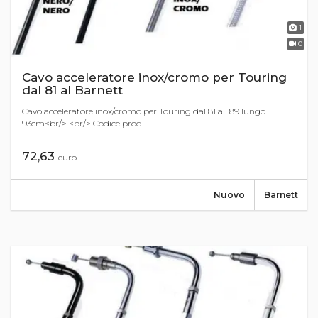
1
0
Cavo acceleratore inox/cromo per Touring
dal 81 al Barnett
Cavo acceleratore inox/cromo per Touring dal 81 all 89 lungo
93cm<br/> <br/> Codice prod...
72,63
euro
Nuovo
Barnett