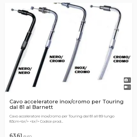
1
0
Cavo acceleratore inox/cromo per Touring
dal 81 al Barnett
Cavo acceleratore inox/cromo per Touring dal 81 all 89 lungo
83cm<br/> <br/> Codice prod...
63,61
euro