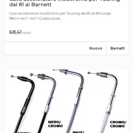
dal 81 al Barnett
Cavo acceleratore inox/cromo per Touring dal 81 all 89 lungo
98cm<br/> <br/> Codice prod...
68,41
euro
Nuovo
Barnett