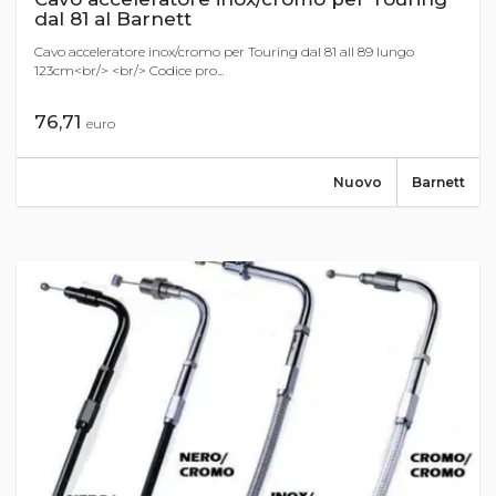
dal 81 al Barnett
Cavo acceleratore inox/cromo per Touring dal 81 all 89 lungo
123cm<br/> <br/> Codice pro...
76,71
euro
Nuovo
Barnett