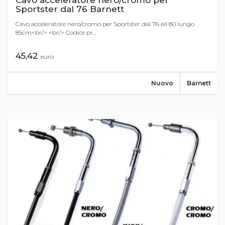
Cavo acceleratore nero/cromo per
Sportster dal 76 Barnett
Cavo acceleratore nero/cromo per Sportster dal 76 all 80 lungo
85cm<br/> <br/> Codice pr...
45,42
euro
Nuovo
Barnett