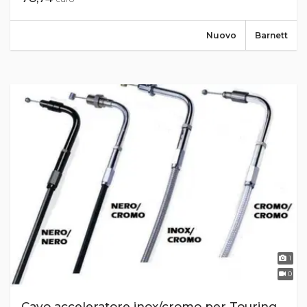
Nuovo
Barnett
1
0
Cavo acceleratore inox/cromo per Touring