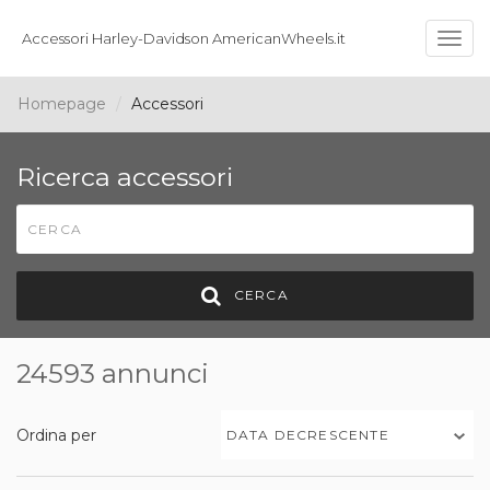
Accessori Harley-Davidson AmericanWheels.it
Togg
navig
Homepage
Accessori
Ricerca accessori
CERCA
24593 annunci
Ordina per
DATA DECRESCENTE