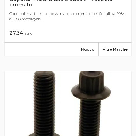
cromato
Coperchi inserti telaio adesivi n acciaio cromato per Softail dal 1984
al 1999 Motorcycle ...
27,34
euro
Nuovo
Altre Marche