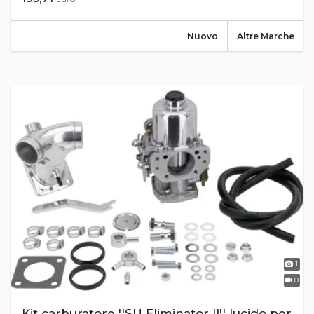
Nuovo
Altre Marche
1
0
Kit carburatore ''SU Eliminator II'' lucido per