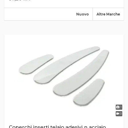
Nuovo
Altre Marche
1
0
Coperchi inserti telaio adesivi n acciaio