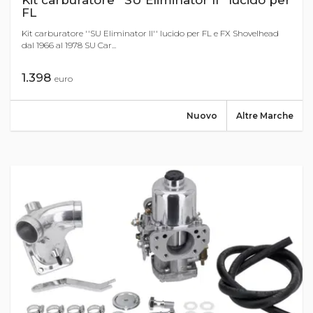
Kit carburatore ''SU Eliminator II'' lucido per
FL
Kit carburatore ''SU Eliminator II'' lucido per FL e FX Shovelhead
dal 1966 al 1978 SU Car...
1.398
euro
Nuovo
Altre Marche