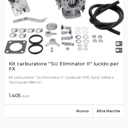
1
0
Kit carburatore ''SU Eliminator II'' lucido per
FX
Kit carburatore ''SU Eliminator II'' lucido per FXR, Dyna, Softail e
Touring dal 1984 al 1...
1.405
euro
Nuovo
Altre Marche