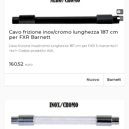
1
0
Cavo frizione inox/cromo lunghezza 187 cm
per FXR Barnett
Cavo frizione inox/cromo lunghezza 187 cm per FXR 5 marce<br/>
<br/> Codice prodotto: AW...
160,52
euro
Nuovo
Barnett