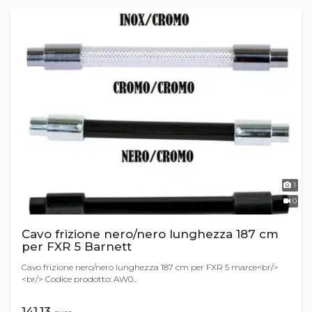
1
0
Cavo frizione nero/nero lunghezza 187 cm
per FXR 5 Barnett
Cavo frizione nero/nero lunghezza 187 cm per FXR 5 marce<br/>
<br/> Codice prodotto: AW0...
141,13