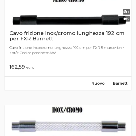
1
0
Cavo frizione inox/cromo lunghezza 192 cm
per FXR Barnett
Cavo frizione inox/cromo lunghezza 192 cm per FXR 5 marce<br/>
<br/> Codice prodotto: AW...
162,59
euro
Nuovo
Barnett