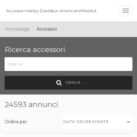
Accessori Harley-Davidson AmericanWheels.it
Togg
navig
Homepage
Accessori
Ricerca accessori
CERCA
24593 annunci
Ordina per
DATA DECRESCENTE