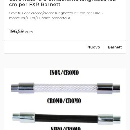
cm per FXR Barnett
Cavo frizione cromo/cromo lunghezza 192 cm per FXR 5
marce<br/> <br/> Codice prodotto: A...
196,59
euro
Nuovo
Barnett