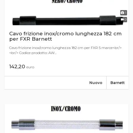
1
0
Cavo frizione inox/cromo lunghezza 182 cm
per FXR Barnett
Cavo frizione inox/cromo lunghezza 182 cm per FXR 5 marce<br/>
<br/> Codice prodotto: AW...
142,20
euro
Nuovo
Barnett