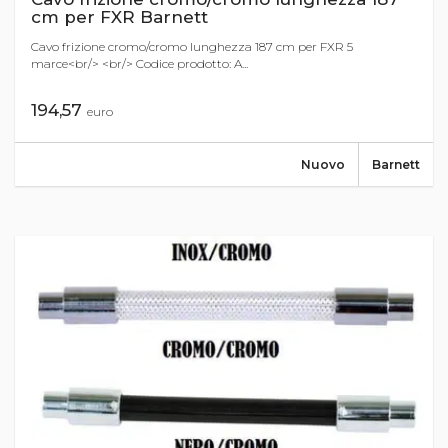
cm per FXR Barnett
Cavo frizione cromo/cromo lunghezza 187 cm per FXR 5
marce<br/> <br/> Codice prodotto: A...
194,57
euro
Nuovo
Barnett