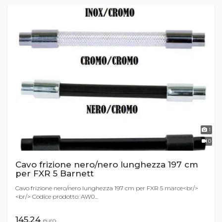
1
0
Cavo frizione nero/nero lunghezza 197 cm
per FXR 5 Barnett
Cavo frizione nero/nero lunghezza 197 cm per FXR 5 marce<br/>
<br/> Codice prodotto: AW0...
145,24
euro