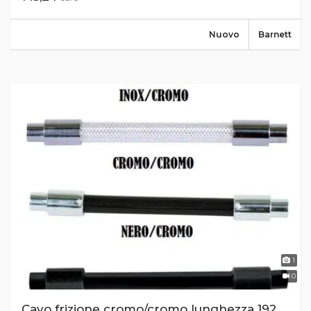
Nuovo
Barnett
1
0
Cavo frizione cromo/cromo lunghezza 192