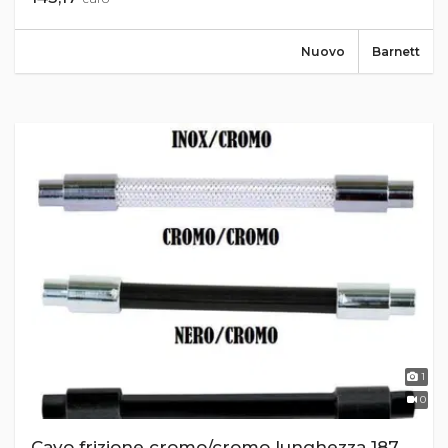
Nuovo
Barnett
1
0
Cavo frizione cromo/cromo lunghezza 187