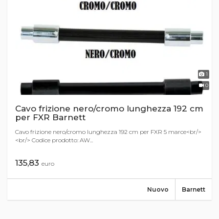
1
0
Cavo frizione nero/cromo lunghezza 192 cm
per FXR Barnett
Cavo frizione nero/cromo lunghezza 192 cm per FXR 5 marce<br/>
<br/> Codice prodotto: AW...
135,83
euro
Nuovo
Barnett