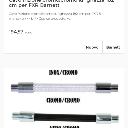
Cavo frizione cromo/cromo lunghezza 182
cm per FXR Barnett
Cavo frizione cromo/cromo lunghezza 182 cm per FXR 5
marce<br/> <br/> Codice prodotto: A...
194,57
euro
Nuovo
Barnett