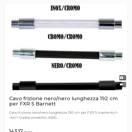
1
0
Cavo frizione nero/nero lunghezza 192 cm
per FXR 5 Barnett
Cavo frizione nero/nero lunghezza 192 cm per FXR 5 marce<br/>
<br/> Codice prodotto: AW0...
143,17
euro