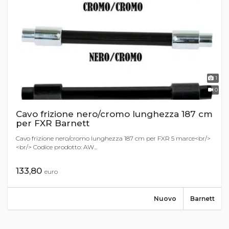
1
0
Cavo frizione nero/cromo lunghezza 187 cm
per FXR Barnett
Cavo frizione nero/cromo lunghezza 187 cm per FXR 5 marce<br/>
<br/> Codice prodotto: AW...
133,80
euro
Nuovo
Barnett