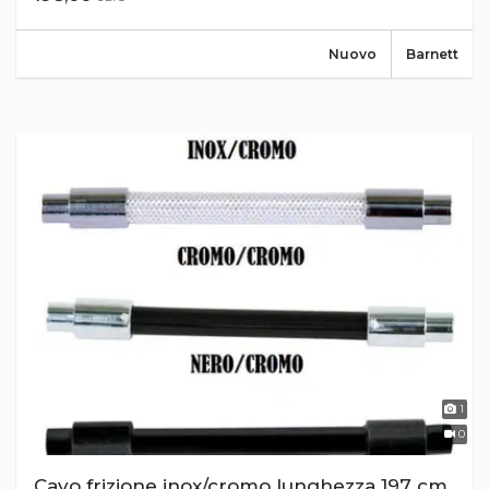
Nuovo
Barnett
1
0
Cavo frizione inox/cromo lunghezza 197 cm