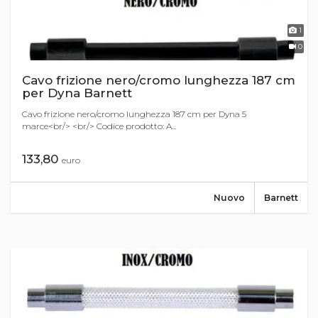
1
0
Cavo frizione nero/cromo lunghezza 187 cm
per Dyna Barnett
Cavo frizione nero/cromo lunghezza 187 cm per Dyna 5
marce<br/> <br/> Codice prodotto: A...
133,80
euro
Nuovo
Barnett