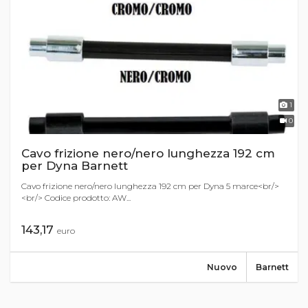
1
0
Cavo frizione nero/nero lunghezza 192 cm
per Dyna Barnett
Cavo frizione nero/nero lunghezza 192 cm per Dyna 5 marce<br/>
<br/> Codice prodotto: AW...
143,17
euro
Nuovo
Barnett