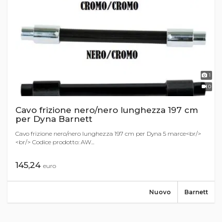
1
0
Cavo frizione nero/nero lunghezza 197 cm
per Dyna Barnett
Cavo frizione nero/nero lunghezza 197 cm per Dyna 5 marce<br/>
<br/> Codice prodotto: AW...
145,24
euro
Nuovo
Barnett