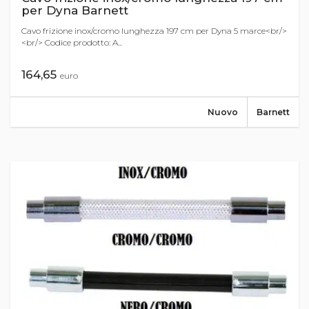
per Dyna Barnett
Cavo frizione inox/cromo lunghezza 197 cm per Dyna 5 marce<br/>
<br/> Codice prodotto: A...
164,65
euro
Nuovo
Barnett