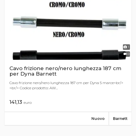
1
0
Cavo frizione nero/nero lunghezza 187 cm
per Dyna Barnett
Cavo frizione nero/nero lunghezza 187 cm per Dyna 5 marce<br/>
<br/> Codice prodotto: AW...
141,13
euro
Nuovo
Barnett