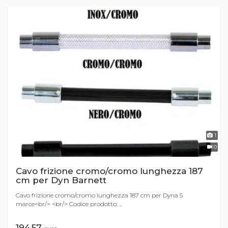
1
0
Cavo frizione cromo/cromo lunghezza 187
cm per Dyn Barnett
Cavo frizione cromo/cromo lunghezza 187 cm per Dyna 5
marce<br/> <br/> Codice prodotto: ...
194,57