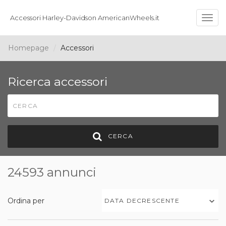
Accessori Harley-Davidson AmericanWheels.it
Togg
navig
Homepage
Accessori
Ricerca accessori
CERCA
24593 annunci
Ordina per
DATA DECRESCENTE