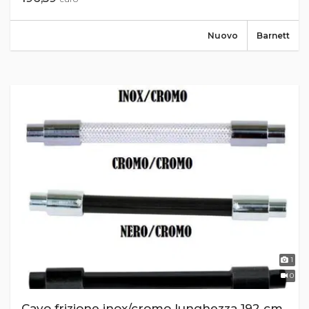
Nuovo
Barnett
1
0
Cavo frizione inox/cromo lunghezza 192 cm