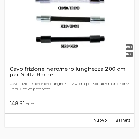
1
0
Cavo frizione nero/nero lunghezza 200 cm
per Softa Barnett
Cavo frizione nero/nero lunghezza 200 cm per Softail 6 marce<br/>
<br/> Codice prodotto:...
148,61
euro
Nuovo
Barnett