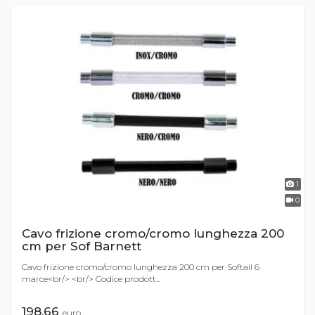
1
0
Cavo frizione cromo/cromo lunghezza 200
cm per Sof Barnett
Cavo frizione cromo/cromo lunghezza 200 cm per Softail 6
marce<br/> <br/> Codice prodott...
198,66
euro