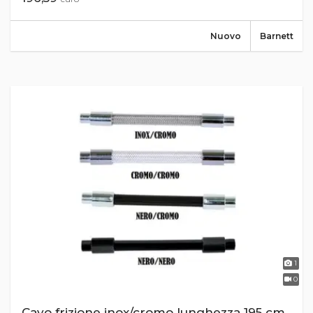
Nuovo
Barnett
1
0
Cavo frizione inox/cromo lunghezza 195 cm