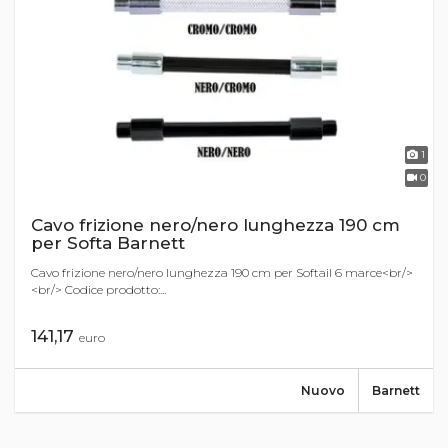
1
0
Cavo frizione nero/nero lunghezza 190 cm
per Softa Barnett
Cavo frizione nero/nero lunghezza 190 cm per Softail 6 marce<br/>
<br/> Codice prodotto:...
141,17
euro
Nuovo
Barnett