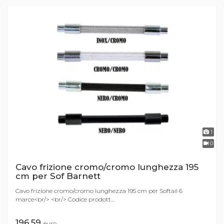
1
0
Cavo frizione cromo/cromo lunghezza 195
cm per Sof Barnett
Cavo frizione cromo/cromo lunghezza 195 cm per Softail 6
marce<br/> <br/> Codice prodott...
196,59
euro