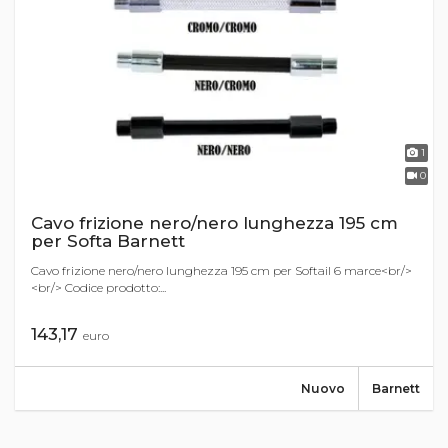
1
0
Cavo frizione nero/nero lunghezza 195 cm
per Softa Barnett
Cavo frizione nero/nero lunghezza 195 cm per Softail 6 marce<br/>
<br/> Codice prodotto:...
143,17
euro
Nuovo
Barnett