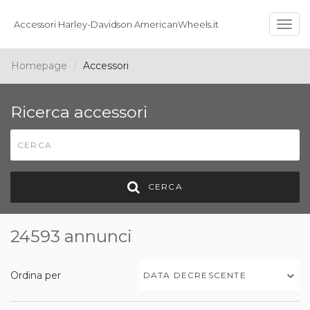
Accessori Harley-Davidson AmericanWheels.it
Togg
navig
Homepage
Accessori
Ricerca accessori
CERCA
24593 annunci
Ordina per
DATA DECRESCENTE