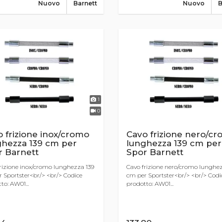
Nuovo
Barnett
Nuovo
B
1
0
 frizione inox/cromo
Cavo frizione nero/c
ghezza 139 cm per
lunghezza 139 cm per
r Barnett
Spor Barnett
rizione inox/cromo lunghezza 139
Cavo frizione nero/cromo lunghez
 Sportster<br/> <br/> Codice
cm per Sportster<br/> <br/> Codi
to: AW01...
prodotto: AW01...