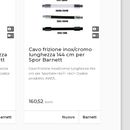
1
1
0
0
Cavo frizione inox/cromo
zza
lunghezza 144 cm per
tt
Spor Barnett
hezza
Cavo frizione inox/cromo lunghezza 144
Codice
cm per Sportster<br/> <br/> Codice
prodotto: AW01...
160,52
euro
arnett
Nuovo
Barnett