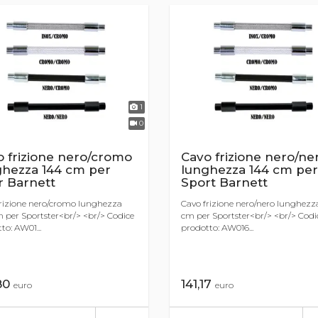
1
0
 frizione nero/cromo
Cavo frizione nero/ne
ghezza 144 cm per
lunghezza 144 cm per
r Barnett
Sport Barnett
rizione nero/cromo lunghezza
Cavo frizione nero/nero lunghezz
 per Sportster<br/> <br/> Codice
cm per Sportster<br/> <br/> Codi
to: AW01...
prodotto: AW016...
80
141,17
euro
euro