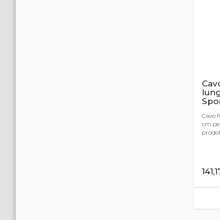
Cavo
lun
Spo
Cavo f
cm per
prodot
141,