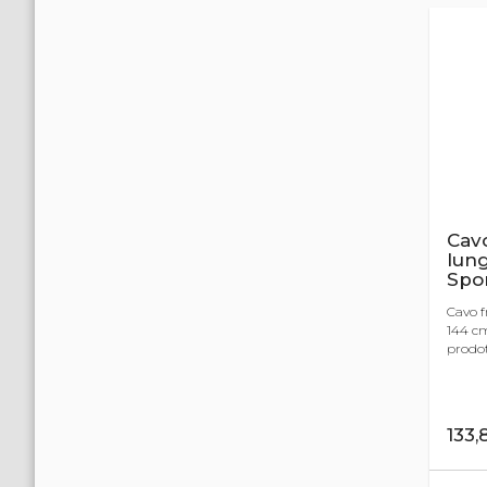
Cavo
lun
Spo
Cavo f
144 cm
prodot
133,