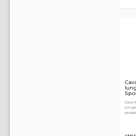
Cavo
lun
Spo
Cavo f
cm per
prodot