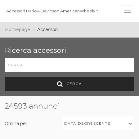
Accessori Harley-Davidson AmericanWheels.it
Togg
navig
Homepage
Accessori
Ricerca accessori
CERCA
24593 annunci
Ordina per
DATA DECRESCENTE