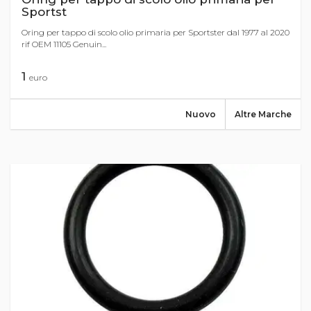
Sportst
Oring per tappo di scolo olio primaria per Sportster dal 1977 al 2020
rif OEM 11105 Genuin...
1
euro
Nuovo
Altre Marche