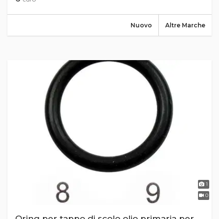
Nuovo
Altre Marche
1
0
Oring per tappo di scolo olio primaria per