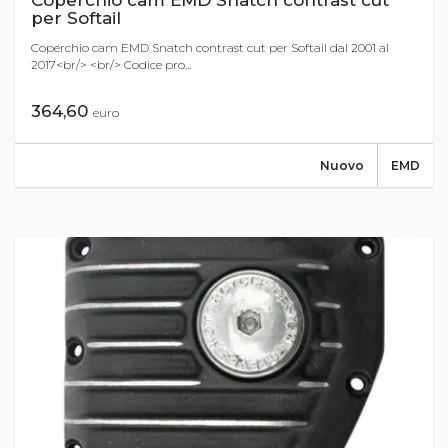
Coperchio cam EMD Snatch contrast cut
per Softail
Coperchio cam EMD Snatch contrast cut per Softail dal 2001 al
2017<br/> <br/> Codice pro...
364,60
euro
Nuovo
EMD