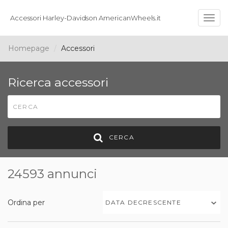
Accessori Harley-Davidson AmericanWheels.it
Togg
navig
Homepage
Accessori
Ricerca accessori
CERCA
24593 annunci
Ordina per
DATA DECRESCENTE