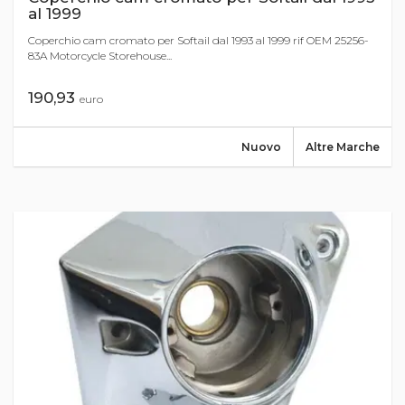
al 1999
Coperchio cam cromato per Softail dal 1993 al 1999 rif OEM 25256-
83A Motorcycle Storehouse...
190,93
euro
Nuovo
Altre Marche