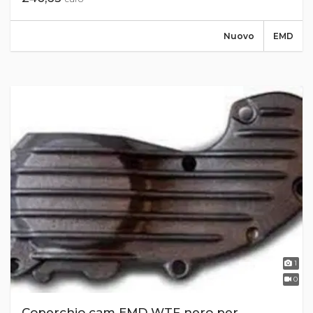
Nuovo
EMD
1
0
Coperchio cam EMD WTF nero per