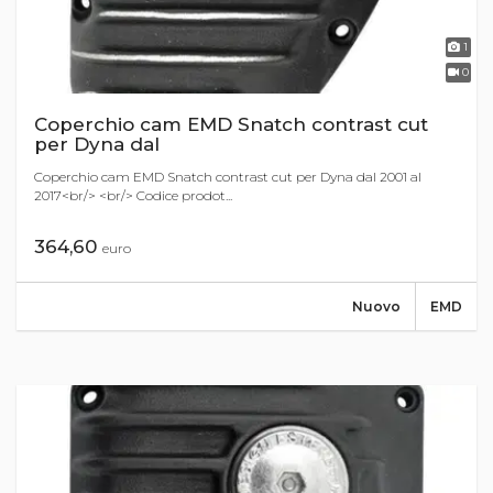
1
0
Coperchio cam EMD Snatch contrast cut
per Dyna dal
Coperchio cam EMD Snatch contrast cut per Dyna dal 2001 al
2017<br/> <br/> Codice prodot...
364,60
euro
Nuovo
EMD