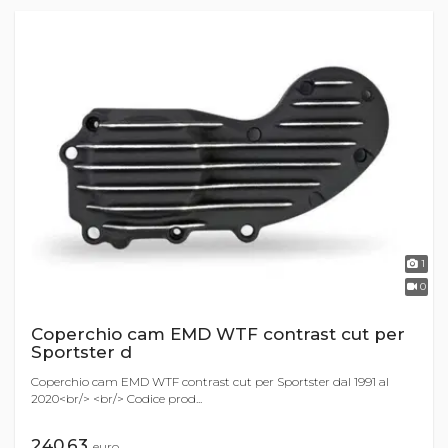
1
0
Coperchio cam EMD WTF contrast cut per
Sportster d
Coperchio cam EMD WTF contrast cut per Sportster dal 1991 al
2020<br/> <br/> Codice prod...
240,63
euro