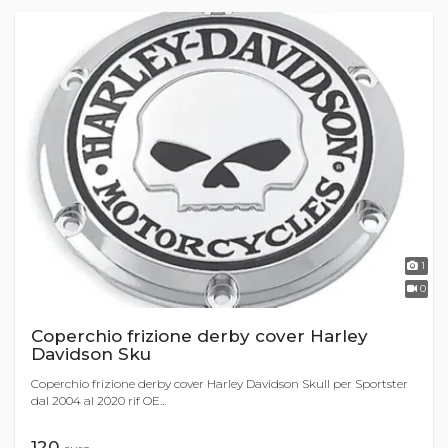
1
0
Coperchio frizione derby cover Harley
Davidson Sku
Coperchio frizione derby cover Harley Davidson Skull per Sportster
dal 2004 al 2020 rif OE...
120