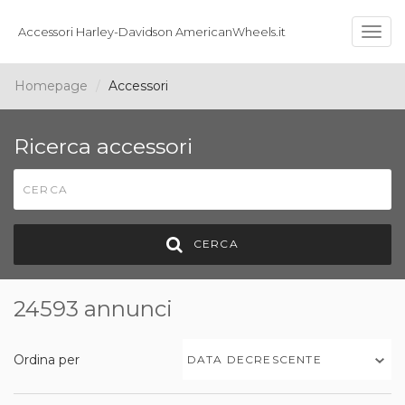
Accessori Harley-Davidson AmericanWheels.it
Togg
navig
Homepage
Accessori
Ricerca accessori
CERCA
24593 annunci
Ordina per
DATA DECRESCENTE