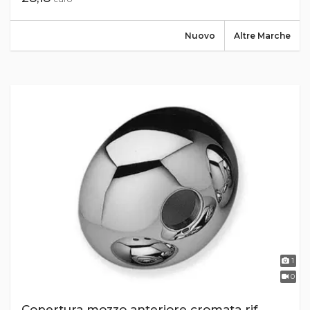
Nuovo
Altre Marche
1
0
Copertura mozzo anteriore cromata rif