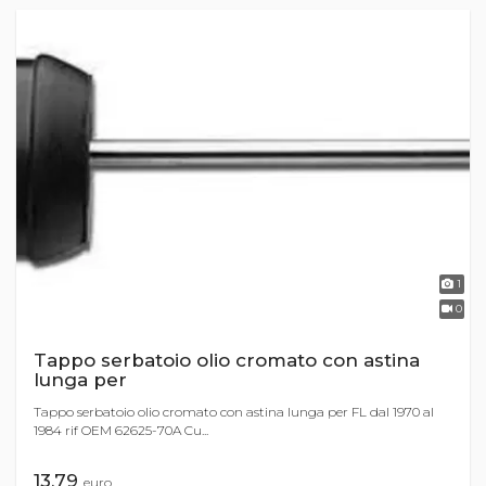
1
0
Tappo serbatoio olio cromato con astina
lunga per
Tappo serbatoio olio cromato con astina lunga per FL dal 1970 al
1984 rif OEM 62625-70A Cu...
13,79
euro