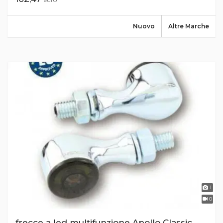
Nuovo
Altre Marche
1
0
frecce a led multifunzione Apollo Classic