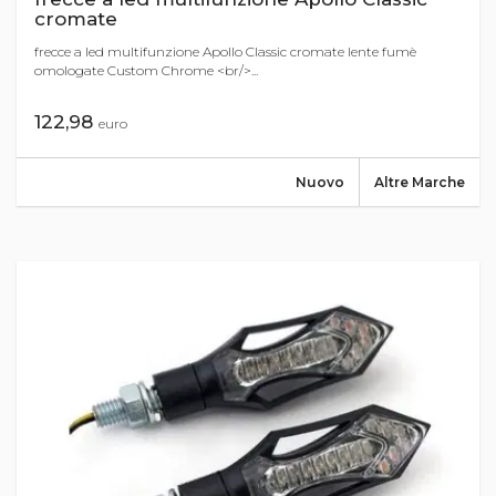
cromate
frecce a led multifunzione Apollo Classic cromate lente fumè
omologate Custom Chrome <br/>...
122,98
euro
Nuovo
Altre Marche