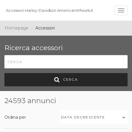
Accessori Harley-Davidson AmericanWheels.it
Togg
navig
Homepage
Accessori
Ricerca accessori
CERCA
24593 annunci
Ordina per
DATA DECRESCENTE