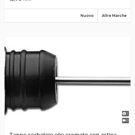
Nuovo
Altre Marche
1
0
Tappo serbatoio olio cromato con astina