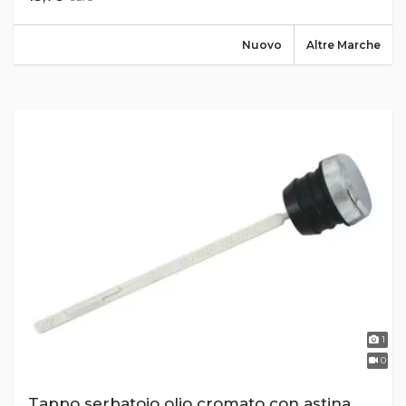
Nuovo
Altre Marche
1
0
Tappo serbatoio olio cromato con astina