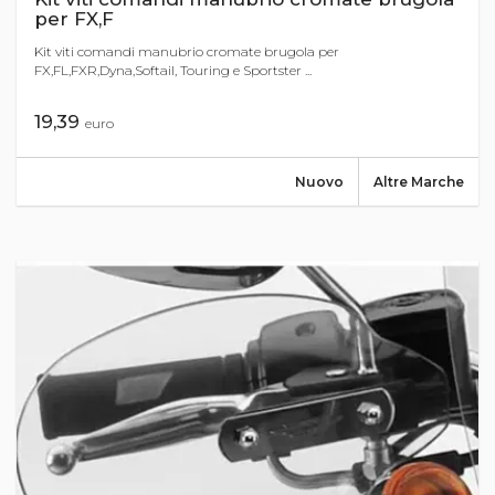
per FX,F
Kit viti comandi manubrio cromate brugola per
FX,FL,FXR,Dyna,Softail, Touring e Sportster ...
19,39
euro
Nuovo
Altre Marche