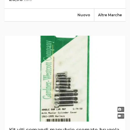
Nuovo
Altre Marche
1
0
Kit viti comandi manubrio cromate brugola