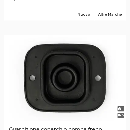
Nuovo
Altre Marche
1
0
Guarnizione coperchio pompa freno