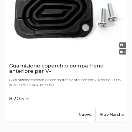
1
0
Guarnizione coperchio pompa freno
anteriore per V-
Guarnizione coperchio pompa freno anteriore per V-Rod dal 2006
al 2017 Rif OEM 42857-06B ...
8,20
euro
Nuovo
Altre Marche