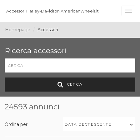
Accessori Harley-Davidson AmericanWheels.it
Togg
navig
Homepage
Accessori
Ricerca accessori
CERCA
24593 annunci
Ordina per
DATA DECRESCENTE