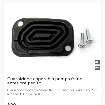
1
0
Guarnizione coperchio pompa freno
anteriore per To
Guarnizione coperchio pompa freno anteriore per Touring dal 2012
al 2025 Rif OEM 42857-06B...
8,20