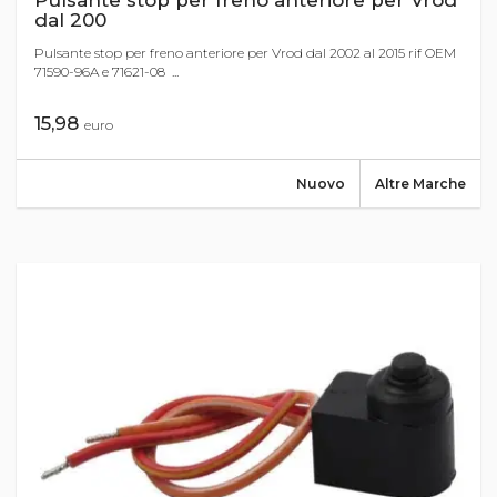
Pulsante stop per freno anteriore per Vrod
dal 200
Pulsante stop per freno anteriore per Vrod dal 2002 al 2015 rif OEM
71590-96A e 71621-08 ...
15,98
euro
Nuovo
Altre Marche