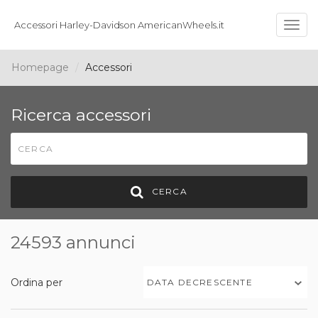
Accessori Harley-Davidson AmericanWheels.it
Togg
navig
Homepage
Accessori
Ricerca accessori
CERCA
24593 annunci
Ordina per
DATA DECRESCENTE