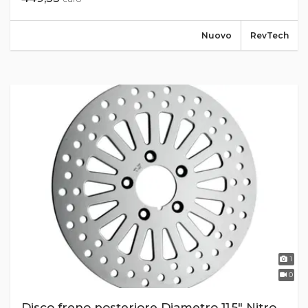
Nuovo
RevTech
1
0
Disco freno posteriore Diametro 11,5" Nitro