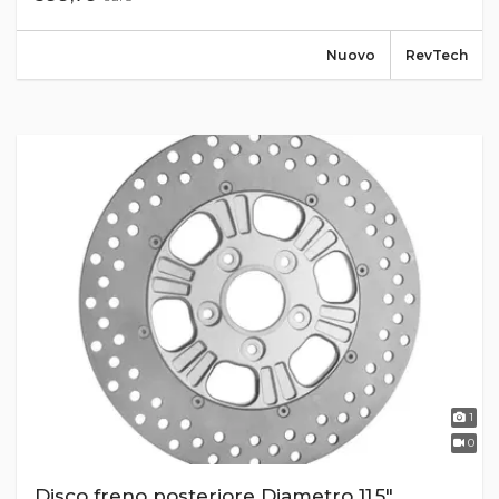
Nuovo
RevTech
1
0
Disco freno posteriore Diametro 11,5"