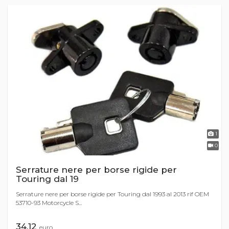
1
0
Serrature nere per borse rigide per
Touring dal 19
Serrature nere per borse rigide per Touring dal 1993 al 2013 rif OEM
53710-93 Motorcycle S...
34,12
euro