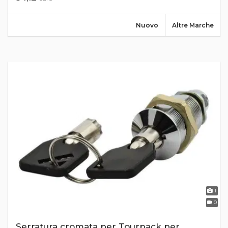
Nuovo
Altre Marche
1
0
Serratura cromata per Tourpack per